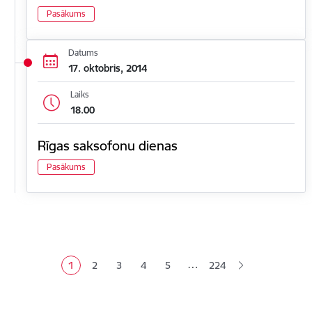
Pasākums
Datums
17. oktobris, 2014
Laiks
18.00
Rīgas saksofonu dienas
Pasākums
Lapošana
…
1
2
3
4
5
224
Pašreizējā lapa
Lapa
Lapa
Lapa
Lapa