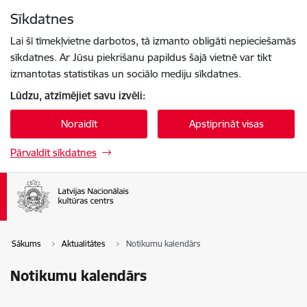
Pāriet uz lapas saturu
Sīkdatnes
Spied
lai meklētu
Enter
Lai šī tīmekļvietne darbotos, tā izmanto obligāti nepieciešamās
sīkdatnes. Ar Jūsu piekrišanu papildus šajā vietnē var tikt
izmantotas statistikas un sociālo mediju sīkdatnes.
Lūdzu, atzīmējiet savu izvēli:
Noraidīt
Apstiprināt visas
Pārvaldīt sīkdatnes
Sākums
Aktualitātes
Notikumu kalendārs
Notikumu kalendārs