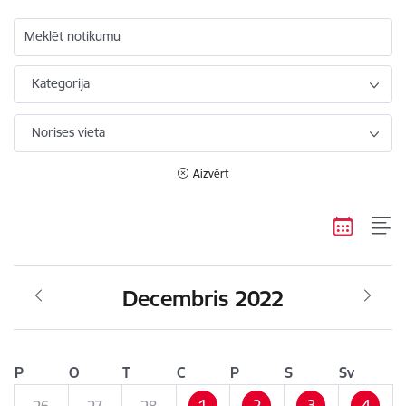
Meklēt notikumu
Kategorija
Norises vieta
Aizvērt
Decembris 2022
P
O
T
C
P
S
Sv
1
2
3
4
26
27
28