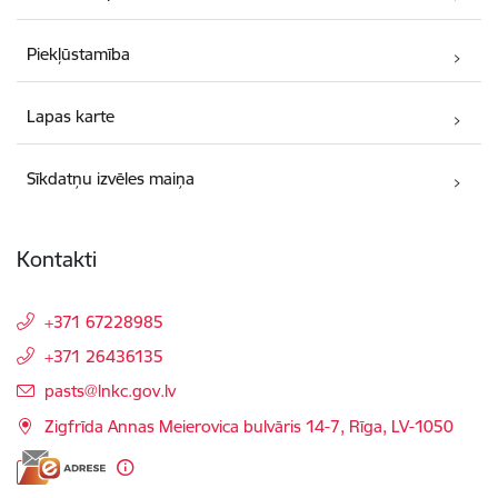
Piekļūstamība
Lapas karte
Sīkdatņu izvēles maiņa
Kontakti
+371 67228985
+371 26436135
E-pasts:
pasts@lnkc.gov.lv
Zigfrīda Annas Meierovica bulvāris 14-7, Rīga, LV-1050