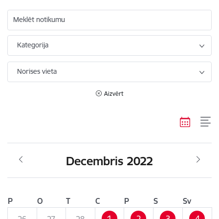
Meklēt notikumu
Kategorija
Norises vieta
Aizvērt
Decembris 2022
P
O
T
C
P
S
Sv
1
2
3
4
26
27
28