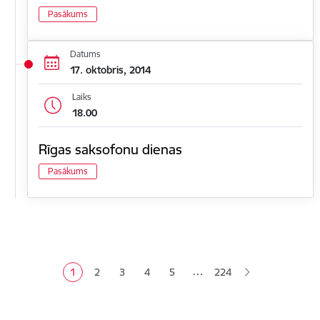
Pasākums
Datums
17. oktobris, 2014
Laiks
18.00
Rīgas saksofonu dienas
Pasākums
Lapošana
…
1
2
3
4
5
224
Pašreizējā lapa
Lapa
Lapa
Lapa
Lapa