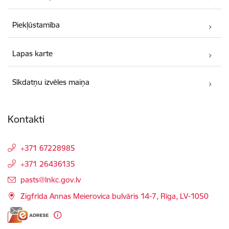
Piekļūstamība
Lapas karte
Sīkdatņu izvēles maiņa
Kontakti
+371 67228985
+371 26436135
E-pasts:
pasts@lnkc.gov.lv
Zigfrīda Annas Meierovica bulvāris 14-7, Rīga, LV-1050