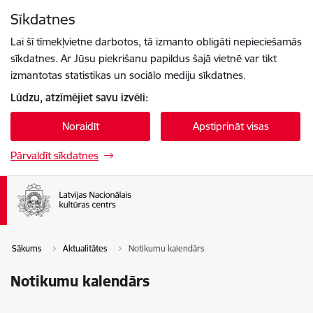
Pāriet uz lapas saturu
Sīkdatnes
Spied
lai meklētu
Enter
Lai šī tīmekļvietne darbotos, tā izmanto obligāti nepieciešamās
sīkdatnes. Ar Jūsu piekrišanu papildus šajā vietnē var tikt
izmantotas statistikas un sociālo mediju sīkdatnes.
Lūdzu, atzīmējiet savu izvēli:
Noraidīt
Apstiprināt visas
Pārvaldīt sīkdatnes
Sākums
Aktualitātes
Notikumu kalendārs
Notikumu kalendārs