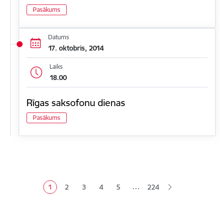
Pasākums
Datums
17. oktobris, 2014
Laiks
18.00
Rīgas saksofonu dienas
Pasākums
Lapošana
…
1
2
3
4
5
224
Pašreizējā lapa
Lapa
Lapa
Lapa
Lapa