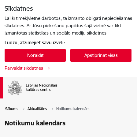
Pāriet uz lapas saturu
Sīkdatnes
Spied
lai meklētu
Enter
Lai šī tīmekļvietne darbotos, tā izmanto obligāti nepieciešamās
sīkdatnes. Ar Jūsu piekrišanu papildus šajā vietnē var tikt
izmantotas statistikas un sociālo mediju sīkdatnes.
Lūdzu, atzīmējiet savu izvēli:
Noraidīt
Apstiprināt visas
Pārvaldīt sīkdatnes
Sākums
Aktualitātes
Notikumu kalendārs
Notikumu kalendārs