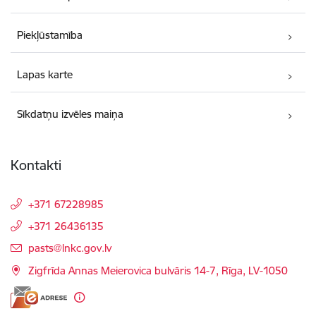
Piekļūstamība
Lapas karte
Sīkdatņu izvēles maiņa
Kontakti
+371 67228985
+371 26436135
E-pasts:
pasts@lnkc.gov.lv
Zigfrīda Annas Meierovica bulvāris 14-7, Rīga, LV-1050