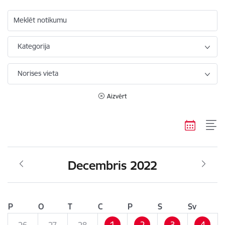
Meklēt notikumu
Kategorija
Norises vieta
Aizvērt
Decembris 2022
P
O
T
C
P
S
Sv
1
2
3
4
26
27
28