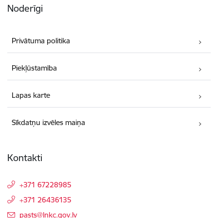
Noderīgi
Privātuma politika
Piekļūstamība
Lapas karte
Sīkdatņu izvēles maiņa
Kontakti
+371 67228985
+371 26436135
E-pasts:
pasts@lnkc.gov.lv