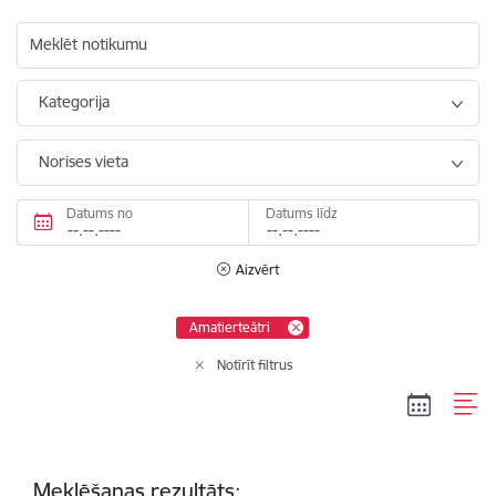
Meklēt notikumu
Kategorija
Norises vieta
Datums no
Datums līdz
Aizvērt
Amatierteātri
Notīrīt filtrus
Meklēšanas rezultāts: