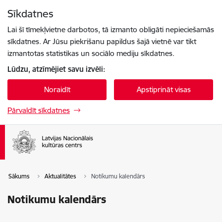
Pāriet uz lapas saturu
Sīkdatnes
Spied
lai meklētu
Enter
Lai šī tīmekļvietne darbotos, tā izmanto obligāti nepieciešamās
sīkdatnes. Ar Jūsu piekrišanu papildus šajā vietnē var tikt
izmantotas statistikas un sociālo mediju sīkdatnes.
Lūdzu, atzīmējiet savu izvēli:
Noraidīt
Apstiprināt visas
Pārvaldīt sīkdatnes
Sākums
Aktualitātes
Notikumu kalendārs
Notikumu kalendārs