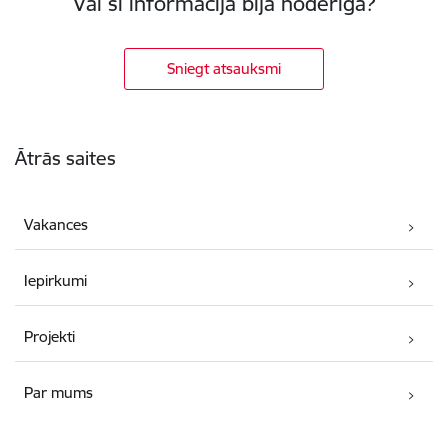
Vai šī informācija bija noderīga?
Sniegt atsauksmi
Kājene
Ātrās saites
Vakances
Iepirkumi
Projekti
Par mums