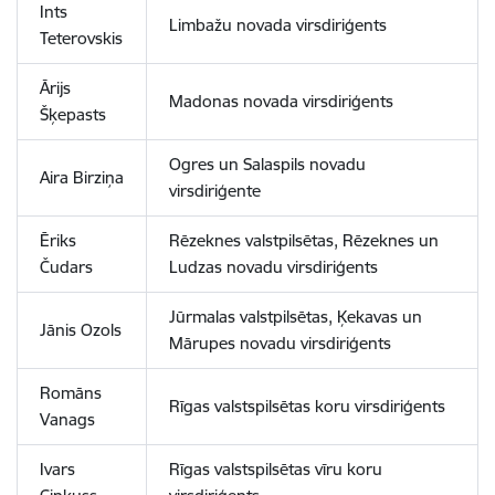
Ints
Limbažu novada virsdiriģents
Teterovskis
Ārijs
Madonas novada virsdiriģents
Šķepasts
Ogres un Salaspils novadu
Aira Birziņa
virsdiriģente
Ēriks
Rēzeknes valstpilsētas, Rēzeknes un
Čudars
Ludzas novadu virsdiriģents
Jūrmalas valstpilsētas, Ķekavas un
Jānis Ozols
Mārupes novadu virsdiriģents
Romāns
Rīgas valstspilsētas koru virsdiriģents
Vanags
Ivars
Rīgas valstspilsētas vīru koru