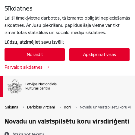
Pāriet uz lapas saturu
Sīkdatnes
Spied
lai meklētu
Enter
Lai šī tīmekļvietne darbotos, tā izmanto obligāti nepieciešamās
sīkdatnes. Ar Jūsu piekrišanu papildus šajā vietnē var tikt
izmantotas statistikas un sociālo mediju sīkdatnes.
Lūdzu, atzīmējiet savu izvēli:
Noraidīt
Apstiprināt visas
Pārvaldīt sīkdatnes
Sākums
Darbības virzieni
Kori
Novadu un valstspilsētu koru virsd
Novadu un valstspilsētu koru virsdiriģenti
Atskaņot tekstu