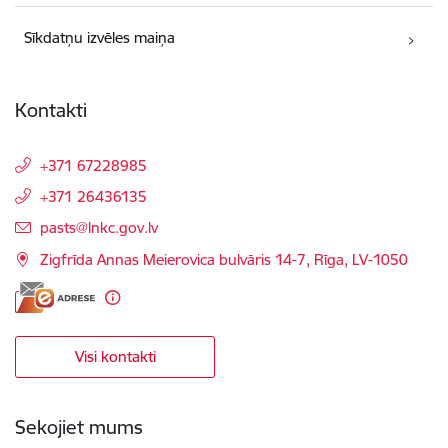
Sīkdatņu izvēles maiņa
Kontakti
+371 67228985
+371 26436135
E-pasts:
pasts@lnkc.gov.lv
Zigfrīda Annas Meierovica bulvāris 14-7, Rīga, LV-1050
Visi kontakti
Sekojiet mums