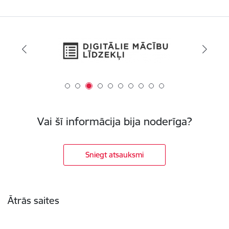
Vai šī informācija bija noderīga?
Sniegt atsauksmi
Kājene
Ātrās saites