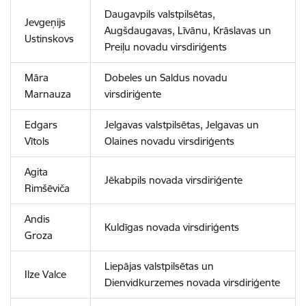
Daugavpils valstpilsētas,
Jevgeņijs
Augšdaugavas, Līvānu, Krāslavas un
Ustinskovs
Preiļu novadu virsdiriģents
Māra
Dobeles un Saldus novadu
Marnauza
virsdiriģente
Edgars
Jelgavas valstpilsētas, Jelgavas un
Vītols
Olaines novadu virsdiriģents
Agita
Jēkabpils novada virsdiriģente
Rimšēviča
Andis
Kuldīgas novada virsdiriģents
Groza
Liepājas valstpilsētas un
Ilze Valce
Dienvidkurzemes novada virsdiriģente