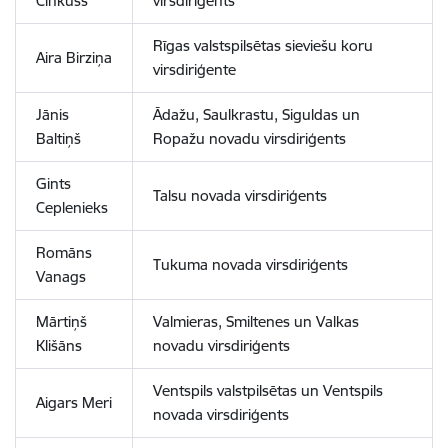
Cinkuss
virsdiriģents
Rīgas valstspilsētas sieviešu koru
Aira Birziņa
virsdiriģente
Jānis
Ādažu, Saulkrastu, Siguldas un
Baltiņš
Ropažu novadu virsdiriģents
Gints
Talsu novada virsdiriģents
Ceplenieks
Romāns
Tukuma novada virsdiriģents
Vanags
Mārtiņš
Valmieras, Smiltenes un Valkas
Klišāns
novadu virsdiriģents
Ventspils valstpilsētas un Ventspils
Aigars Meri
novada virsdiriģents