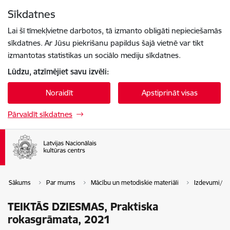
Pāriet uz lapas saturu
Sīkdatnes
Spied
lai meklētu
Enter
Lai šī tīmekļvietne darbotos, tā izmanto obligāti nepieciešamās
sīkdatnes. Ar Jūsu piekrišanu papildus šajā vietnē var tikt
izmantotas statistikas un sociālo mediju sīkdatnes.
Lūdzu, atzīmējiet savu izvēli:
Noraidīt
Apstiprināt visas
Pārvaldīt sīkdatnes
Sākums
Par mums
Mācību un metodiskie materiāli
Izdevumi/G
TEIKTĀS DZIESMAS, Praktiska
rokasgrāmata, 2021