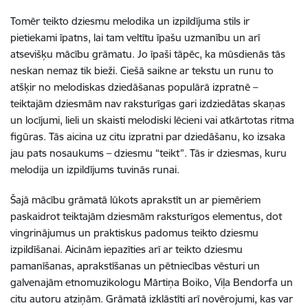
Tomēr teikto dziesmu melodika un izpildījuma stils ir
pietiekami īpatns, lai tam veltītu īpašu uzmanību un arī
atsevišķu mācību grāmatu. Jo īpaši tāpēc, ka mūsdienās tās
neskan nemaz tik bieži. Ciešā saikne ar tekstu un runu to
atšķir no melodiskas dziedāšanas populārā izpratnē –
teiktajām dziesmām nav raksturīgas gari izdziedātas skaņas
un locījumi, lieli un skaisti melodiski lēcieni vai atkārtotas ritma
figūras. Tās aicina uz citu izpratni par dziedāšanu, ko izsaka
jau pats nosaukums – dziesmu “teikt”. Tās ir dziesmas, kuru
melodija un izpildījums tuvinās runai.
Šajā mācību grāmatā lūkots aprakstīt un ar piemēriem
paskaidrot teiktajām dziesmām raksturīgos elementus, dot
vingrinājumus un praktiskus padomus teikto dziesmu
izpildīšanai. Aicinām iepazīties arī ar teikto dziesmu
pamanīšanas, aprakstīšanas un pētniecības vēsturi un
galvenajām etnomuzikologu Mārtiņa Boiko, Viļa Bendorfa un
citu autoru atziņām. Grāmatā izklāstīti arī novērojumi, kas var