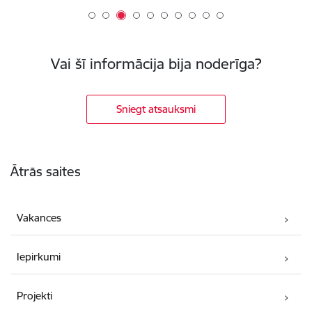
Vai šī informācija bija noderīga?
Sniegt atsauksmi
Kājene
Ātrās saites
Vakances
Iepirkumi
Projekti