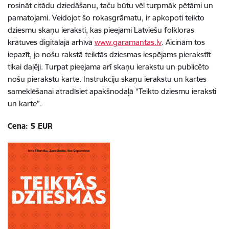
rosināt citādu dziedāšanu, taču būtu vēl turpmāk pētāmi un
pamatojami. Veidojot šo rokasgrāmatu, ir apkopoti teikto
dziesmu skaņu ieraksti, kas pieejami Latviešu folkloras
krātuves digitālajā arhīvā
www.garamantas.lv
. Aicinām tos
iepazīt, jo nošu rakstā teiktās dziesmas iespējams pierakstīt
tikai daļēji. Turpat pieejama arī skaņu ierakstu un publicēto
nošu pierakstu karte. Instrukciju skaņu ierakstu un kartes
sameklēšanai atradīsiet apakšnodaļā “Teikto dziesmu ieraksti
un karte”.
Cena: 5 EUR