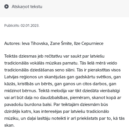
Atskaņot tekstu
Publicēts: 02.01.2023.
Autores: Ieva Tihovska, Zane Šmite, Ilze Cepurniece
Teiktās dziesmas jeb rečitatīvu var saukt par latviešu
tradicionālās vokālās mūzikas pamatu. Tās lielā mērā veido
tradicionālās dziedāšanas seno slāni. Tās ir pierakstītas visos
Latvijas reģionos un skanējušas gan gadskārtu svētkos, gan
kāzās, kristībās un bērēs, gan ganos un citos darbos, gan
midzinot bērnus. Teiktā melodija var tikt dziedāta vienbalsīgi
vai arī būt daļa no daudzbalsības, piemēram, skanot kopā ar
pavadošu burdona balsi. Par teiktajām dziesmām būs
dzirdējis katrs, kas interesējas par latviešu tradicionālo
mūziku, un daļai lasītāju noteikti ir arī priekšstats par to, kā tās
skan.