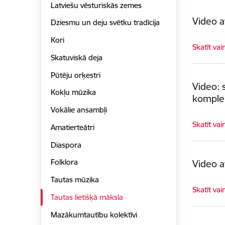
Latviešu vēsturiskās zemes
Video a
Dziesmu un deju svētku tradīcija
Kori
Skatīt vai
Skatuviskā deja
Pūtēju orķestri
Video: 
Kokļu mūzika
komple
Vokālie ansambļi
Skatīt vai
Amatierteātri
Diaspora
Folklora
Video a
Tautas mūzika
Skatīt vai
Tautas lietišķā māksla
Mazākumtautību kolektīvi