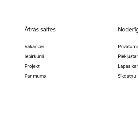
Kājene
Ātrās saites
Noderīg
Vakances
Privātuma
Iepirkumi
Piekļūsta
Projekti
Lapas kar
Par mums
Sīkdatņu 