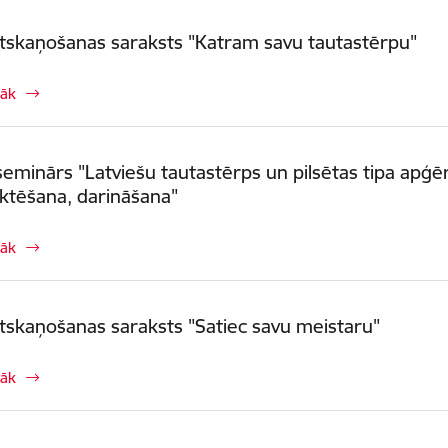
tskaņošanas saraksts "Katram savu tautastērpu"
rāk
seminārs "Latviešu tautastērps un pilsētas tipa apģēr
ktēšana, darināšana"
rāk
tskaņošanas saraksts "Satiec savu meistaru"
rāk