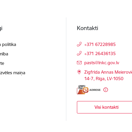
i
Kontakti
 politika
+371 67228985
+371 26436135
mība
E-pasts:
pasts@lnkc.gov.lv
te
Zigfrīda Annas Meierovi
izvēles maiņa
14-7, Rīga, LV-1050
Visi kontakti