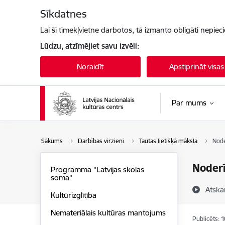
Pāriet uz lapas saturu
Sīkdatnes
Lai šī tīmekļvietne darbotos, tā izmanto obligāti nepiec
Lūdzu, atzīmējiet savu izvēli:
Noraidīt
Apstiprināt visas
Par mums
Sākums
Darbības virzieni
Tautas lietišķā māksla
Node
Noderī
Programma "Latvijas skolas
soma"
Atska
Kultūrizglītība
Nemateriālais kultūras mantojums
Publicēts: 