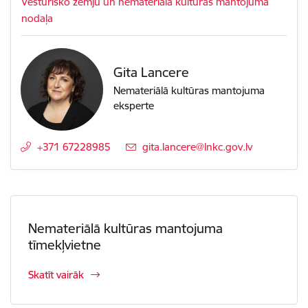
Vēsturisko zemju un nemateriālā kultūras mantojuma
nodaļa
Gita Lancere
Nemateriālā kultūras mantojuma
eksperte
+371 67228985
E-pasts:
gita.lancere@lnkc.gov.lv
Nemateriālā kultūras mantojuma
tīmekļvietne
Skatīt vairāk