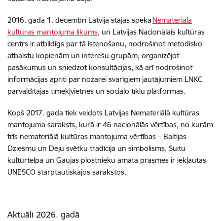
2016. gada 1. decembrī Latvijā stājās spēkā
Nemateriālā
kultūras mantojuma likums
, un Latvijas Nacionālais kultūras
centrs ir atbildīgs par tā īstenošanu, nodrošinot metodisko
atbalstu kopienām un interešu grupām, organizējot
pasākumus un sniedzot konsultācijas, kā arī nodrošinot
informācijas apriti par nozarei svarīgiem jautājumiem LNKC
pārvaldītajās tīmekļvietnēs un sociālo tīklu platformās.
Kopš 2017. gada tiek veidots Latvijas Nemateriālā kultūras
mantojuma saraksts, kurā ir 46 nacionālās vērtības, no kurām
trīs nemateriālā kultūras mantojuma vērtības – Baltijas
Dziesmu un Deju svētku tradīcija un simbolisms, Suitu
kultūrtelpa un Gaujas plostnieku amata prasmes ir iekļautas
UNESCO starptautiskajos sarakstos.
Aktuāli 2026. gadā