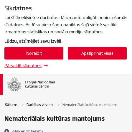
Pāriet uz lapas saturu
Sīkdatnes
Spied
lai meklētu
Enter
Lai šī tīmekļvietne darbotos, tā izmanto obligāti nepieciešamās
sīkdatnes. Ar Jūsu piekrišanu papildus šajā vietnē var tikt
izmantotas statistikas un sociālo mediju sīkdatnes.
Lūdzu, atzīmējiet savu izvēli:
Noraidīt
Apstiprināt visas
Pārvaldīt sīkdatnes
Sākums
Darbības virzieni
Nemateriālais kultūras mantojums
Nemateriālais kultūras mantojums
Atskaņot tekstu