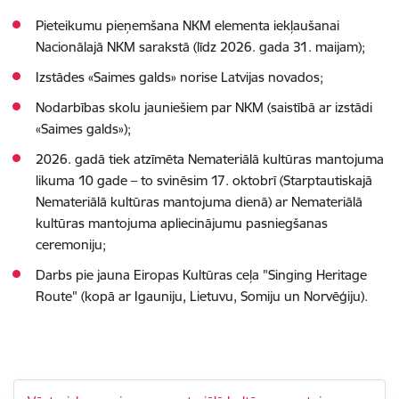
Pieteikumu pieņemšana NKM elementa iekļaušanai
Nacionālajā NKM sarakstā (līdz 2026. gada 31. maijam);
Izstādes «Saimes galds» norise Latvijas novados;
Nodarbības skolu jauniešiem par NKM (saistībā ar izstādi
«Saimes galds»);
2026. gadā tiek atzīmēta Nemateriālā kultūras mantojuma
likuma 10 gade – to svinēsim 17. oktobrī (Starptautiskajā
Nemateriālā kultūras mantojuma dienā) ar Nemateriālā
kultūras mantojuma apliecinājumu pasniegšanas
ceremoniju;
Darbs pie jauna Eiropas Kultūras ceļa "Singing Heritage
Route" (kopā ar Igauniju, Lietuvu, Somiju un Norvēģiju).