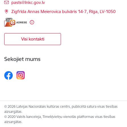
E-pasts:
pasts@lnkc.gov.lv
Zigfrīda Annas Meierovica bulvāris 14-7, Rīga, LV-1050
Visi kontakti
Sekojiet mums
© 2026 Latvijas Nacionālais kultūras centrs, publicētā satura visas tiesības
aizsargātas.
© 2020 Valsts kanceleja, Tīmekļvietņu vienotās platformas visas tiesības
aizsargātas.