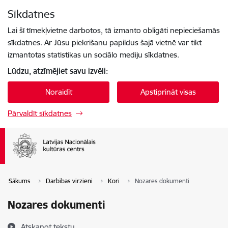
Pāriet uz lapas saturu
Sīkdatnes
Spied
lai meklētu
Enter
Lai šī tīmekļvietne darbotos, tā izmanto obligāti nepieciešamās
sīkdatnes. Ar Jūsu piekrišanu papildus šajā vietnē var tikt
izmantotas statistikas un sociālo mediju sīkdatnes.
Lūdzu, atzīmējiet savu izvēli:
Noraidīt
Apstiprināt visas
Pārvaldīt sīkdatnes
Sākums
Darbības virzieni
Kori
Nozares dokumenti
Nozares dokumenti
Atskaņot tekstu