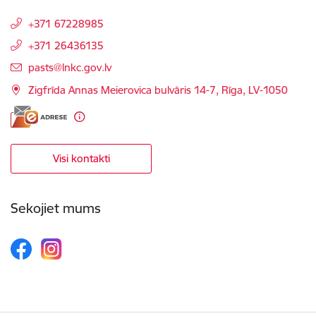
+371 67228985
+371 26436135
E-pasts:
pasts@lnkc.gov.lv
Zigfrīda Annas Meierovica bulvāris 14-7, Rīga, LV-1050
Visi kontakti
Sekojiet mums