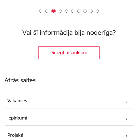
Vai šī informācija bija noderīga?
Sniegt atsauksmi
Kājene
Ātrās saites
Vakances
Iepirkumi
Projekti