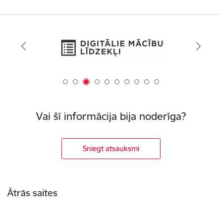
Vai šī informācija bija noderīga?
Sniegt atsauksmi
Kājene
Ātrās saites