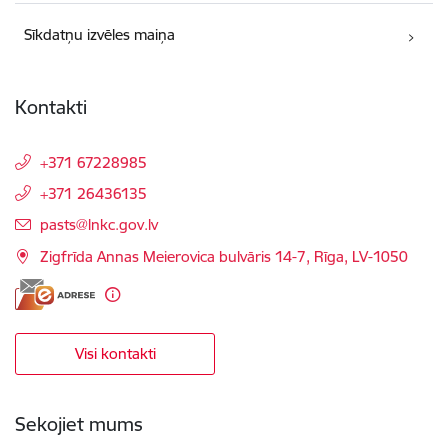
Sīkdatņu izvēles maiņa
Kontakti
+371 67228985
+371 26436135
E-pasts:
pasts@lnkc.gov.lv
Zigfrīda Annas Meierovica bulvāris 14-7, Rīga, LV-1050
Visi kontakti
Sekojiet mums