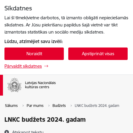
Pāriet uz lapas saturu
Sīkdatnes
Spied
lai meklētu
Enter
Lai šī tīmekļvietne darbotos, tā izmanto obligāti nepieciešamās
sīkdatnes. Ar Jūsu piekrišanu papildus šajā vietnē var tikt
izmantotas statistikas un sociālo mediju sīkdatnes.
Lūdzu, atzīmējiet savu izvēli:
Noraidīt
Apstiprināt visas
Pārvaldīt sīkdatnes
Sākums
Par mums
Budžets
LNKC budžets 2024. gadam
LNKC budžets 2024. gadam
Atskaņot tekstu