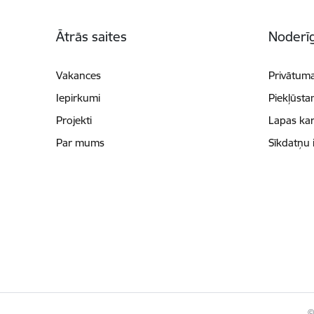
Kājene
Ātrās saites
Noderīg
Vakances
Privātuma
Iepirkumi
Piekļūsta
Projekti
Lapas kar
Par mums
Sīkdatņu 
©