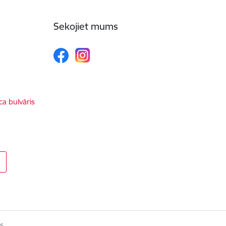
Sekojiet mums
ca bulvāris
s.