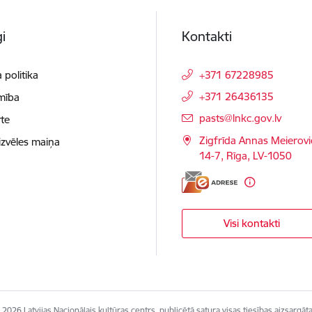
i
Kontakti
 politika
+371 67228985
+371 26436135
mība
E-pasts:
pasts@lnkc.gov.lv
te
Zigfrīda Annas Meierovi
izvēles maiņa
14-7, Rīga, LV-1050
Visi kontakti
 2026 Latvijas Nacionālais kultūras centrs, publicētā satura visas tiesības aizsargāta