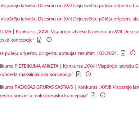
dēt:
 Vispārējo latviešu Dziesmu un XVII Deju svētku pūtēju orķestru f
dēt:
 Vispārējo latviešu Dziesmu un XVII Deju svētku pūtēju orķestru 
dēt:
UMS | Konkurss „XXVII Vispārējo latviešu Dziesmu un XVII Deju sv
ciskā koncepcija”
dēt:
jas pūtēju orķestru diriģentu aptaujas rezultāti | 02.2021.
dēt:
elikums PIETEIKUMA ANKETA | Konkurss „XXVII Vispārējo latviešu D
koncerta mākslinieciskā koncepcija”
dēt:
elikums RADOŠĀS GRUPAS SASTĀVS | Konkurss „XXVII Vispārējo lat
ķestru koncerta mākslinieciskā koncepcija”