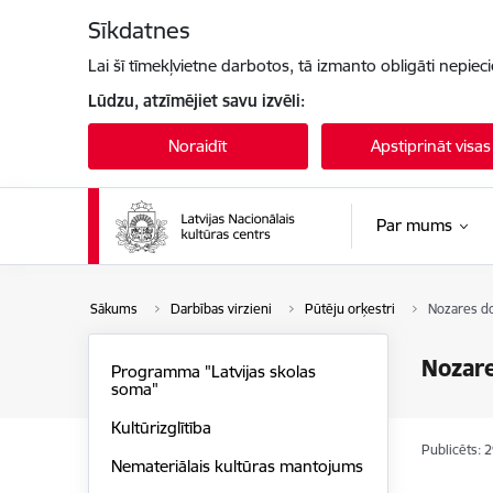
Pāriet uz lapas saturu
Sīkdatnes
Lai šī tīmekļvietne darbotos, tā izmanto obligāti nepiec
Lūdzu, atzīmējiet savu izvēli:
Noraidīt
Apstiprināt visas
Par mums
Sākums
Darbības virzieni
Pūtēju orķestri
Nozares d
Nozar
Programma "Latvijas skolas
soma"
Kultūrizglītība
Publicēts: 
Nemateriālais kultūras mantojums