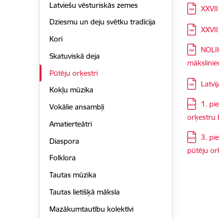
Latviešu vēsturiskās zemes
Lejupielā
XXVII
Dziesmu un deju svētku tradīcija
Lejupielā
XXVII
Kori
Lejupielā
NOLIK
Skatuviskā deja
mākslinie
Pūtēju orķestri
Lejupielā
Latvi
Kokļu mūzika
Lejupielā
1. pi
Vokālie ansambļi
orķestru 
Amatierteātri
Lejupielā
3. pi
Diaspora
pūtēju or
Folklora
Tautas mūzika
Tautas lietišķā māksla
Mazākumtautību kolektīvi