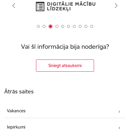
Vai šī informācija bija noderīga?
Sniegt atsauksmi
Kājene
Ātrās saites
Vakances
Iepirkumi