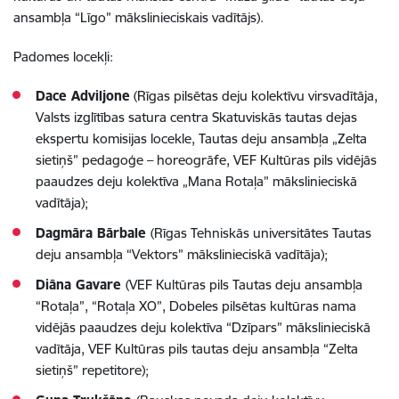
ansambļa “Līgo” mākslinieciskais vadītājs
).
Padomes locekļi:
Dace Adviljone
(
Rīgas pilsētas deju kolektīvu virsvadītāja,
Valsts izglītības satura centra Skatuviskās tautas dejas
ekspertu komisijas locekle, Tautas deju ansambļa
„
Zelta
sietiņš” pedagoģe – horeogrāfe, VEF Kultūras pils vidējās
paaudzes deju kolektīva
„
Mana Rotaļa” mākslinieciskā
vadītāja
);
Dagmāra Bārbale
(
Rīgas Tehniskās universitātes Tautas
deju ansambļa “Vektors” mākslinieciskā vadītāja
);
Diāna Gavare
(
VEF Kultūras pils Tautas deju ansambļa
“Rotaļa”, “Rotaļa XO”, Dobeles pilsētas kultūras nama
vidējās paaudzes deju kolektīva “Dzīpars” mākslinieciskā
vadītāja, VEF Kultūras pils tautas deju ansambļa “Zelta
sietiņš” repetitore
);