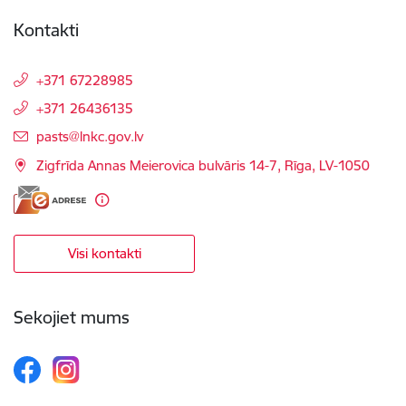
Kontakti
+371 67228985
+371 26436135
E-pasts:
pasts@lnkc.gov.lv
Zigfrīda Annas Meierovica bulvāris 14-7, Rīga, LV-1050
Visi kontakti
Sekojiet mums