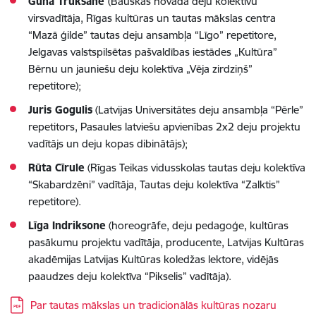
Guna Trukšāne
(
Bauskas novada deju kolektīvu
virsvadītāja, Rīgas kultūras un tautas mākslas centra
“Mazā ģilde” tautas deju ansambļa “Līgo” repetitore,
Jelgavas valstspilsētas pašvaldības iestādes
„
Kultūra”
Bērnu un jauniešu deju kolektīva
„
Vēja zirdziņš”
repetitore
);
Juris Gogulis
(
Latvijas Universitātes deju ansambļa “Pērle”
repetitors, Pasaules latviešu apvienības 2x2 deju projektu
vadītājs un deju kopas dibinātājs
);
Rūta Cīrule
(
Rīgas Teikas vidusskolas tautas deju kolektīva
“Skabardzēni” vadītāja, Tautas deju kolektīva “Zalktis”
repetitore
).
Līga Indriksone
(
horeogrāfe, deju pedagoģe, kultūras
pasākumu projektu vadītāja, producente, Latvijas Kultūras
akadēmijas Latvijas Kultūras koledžas lektore, vidējās
paaudzes deju kolektīva “Pikselis” vadītāja).
Lejupielādēt:
Par tautas mākslas un tradicionālās kultūras nozaru