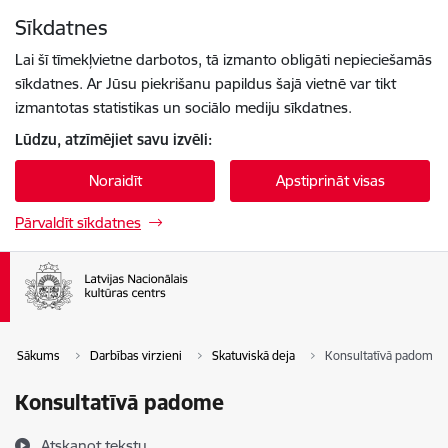
Pāriet uz lapas saturu
Sīkdatnes
Spied
lai meklētu
Enter
Lai šī tīmekļvietne darbotos, tā izmanto obligāti nepieciešamās
sīkdatnes. Ar Jūsu piekrišanu papildus šajā vietnē var tikt
izmantotas statistikas un sociālo mediju sīkdatnes.
Lūdzu, atzīmējiet savu izvēli:
Noraidīt
Apstiprināt visas
Pārvaldīt sīkdatnes
Sākums
Darbības virzieni
Skatuviskā deja
Konsultatīvā padome
Konsultatīvā padome
Atskaņot tekstu