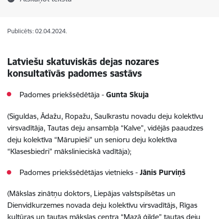
Publicēts: 02.04.2024.
Latviešu skatuviskās dejas nozares
konsultatīvās padomes sastāvs
Padomes priekšsēdētāja -
Gunta Skuja
(
Siguldas, Ādažu, Ropažu, Saulkrastu novadu deju kolektīvu
virsvadītāja, Tautas deju ansambļa “Kalve”, vidējās paaudzes
deju kolektīva “Mārupieši” un senioru deju kolektīva
“Klasesbiedri” mākslinieciskā vadītāja
);
Padomes priekšsēdētājas vietnieks -
Jānis Purviņš
(
Mākslas zinātņu doktors,
Liepājas valstspilsētas un
Dienvidkurzemes novada deju kolektīvu virsvadītājs, Rīgas
kultūras un tautas mākslas centra “Mazā ģilde” tautas deju