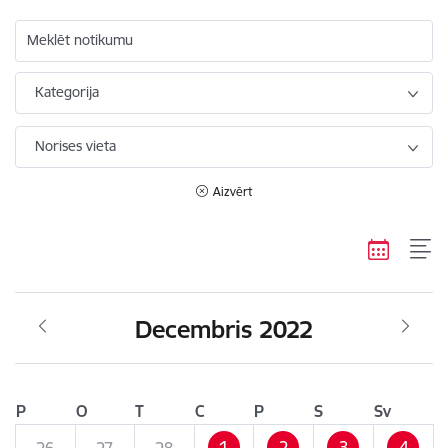
Meklēt notikumu
Kategorija
Norises vieta
Aizvērt
Decembris 2022
P
O
T
C
P
S
Sv
1
2
3
4
26
27
28