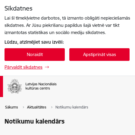
Pāriet uz lapas saturu
Sīkdatnes
Spied
lai meklētu
Enter
Lai šī tīmekļvietne darbotos, tā izmanto obligāti nepieciešamās
sīkdatnes. Ar Jūsu piekrišanu papildus šajā vietnē var tikt
izmantotas statistikas un sociālo mediju sīkdatnes.
Lūdzu, atzīmējiet savu izvēli:
Noraidīt
Apstiprināt visas
Pārvaldīt sīkdatnes
Sākums
Aktualitātes
Notikumu kalendārs
Notikumu kalendārs