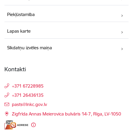
Piekļūstamība
Lapas karte
Sīkdatņu izvēles maiņa
Kontakti
+371 67228985
+371 26436135
E-pasts:
pasts@lnkc.gov.lv
Zigfrīda Annas Meierovica bulvāris 14-7, Rīga, LV-1050