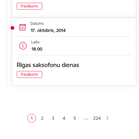
Pasākums
Datums
17. oktobris, 2014
Laiks
18.00
Rīgas saksofonu dienas
Pasākums
Lapošana
…
1
2
3
4
5
224
Pašreizējā lapa
Lapa
Lapa
Lapa
Lapa