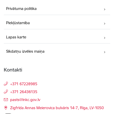
Privātuma politika
Piekļūstamība
Lapas karte
Sīkdatņu izvēles maiņa
Kontakti
+371 67228985
+371 26436135
E-pasts:
pasts@lnkc.gov.lv
Zigfrīda Annas Meierovica bulvāris 14-7, Rīga, LV-1050