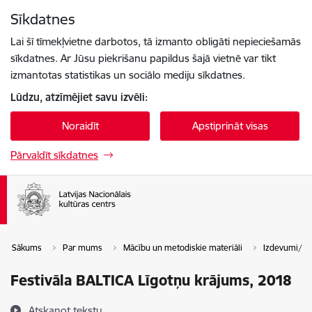
Pāriet uz lapas saturu
Sīkdatnes
Spied
lai meklētu
Enter
Lai šī tīmekļvietne darbotos, tā izmanto obligāti nepieciešamās
sīkdatnes. Ar Jūsu piekrišanu papildus šajā vietnē var tikt
izmantotas statistikas un sociālo mediju sīkdatnes.
Lūdzu, atzīmējiet savu izvēli:
Noraidīt
Apstiprināt visas
Pārvaldīt sīkdatnes
Sākums
Par mums
Mācību un metodiskie materiāli
Izdevumi/G
Festivāla BALTICA Līgotņu krājums, 2018
Atskaņot tekstu