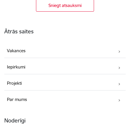
Sniegt atsauksmi
Kājene
Ātrās saites
Vakances
Iepirkumi
Projekti
Par mums
Noderīgi