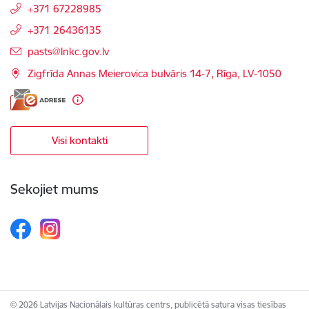
+371 67228985
+371 26436135
E-pasts:
pasts@lnkc.gov.lv
Zigfrīda Annas Meierovica bulvāris 14-7, Rīga, LV-1050
Visi kontakti
Sekojiet mums
© 2026 Latvijas Nacionālais kultūras centrs, publicētā satura visas tiesības