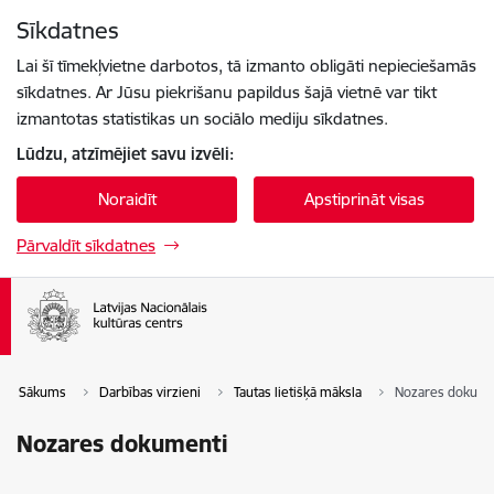
Pāriet uz lapas saturu
Sīkdatnes
Spied
lai meklētu
Enter
Lai šī tīmekļvietne darbotos, tā izmanto obligāti nepieciešamās
sīkdatnes. Ar Jūsu piekrišanu papildus šajā vietnē var tikt
izmantotas statistikas un sociālo mediju sīkdatnes.
Lūdzu, atzīmējiet savu izvēli:
Noraidīt
Apstiprināt visas
Pārvaldīt sīkdatnes
Sākums
Darbības virzieni
Tautas lietišķā māksla
Nozares dokume
Nozares dokumenti