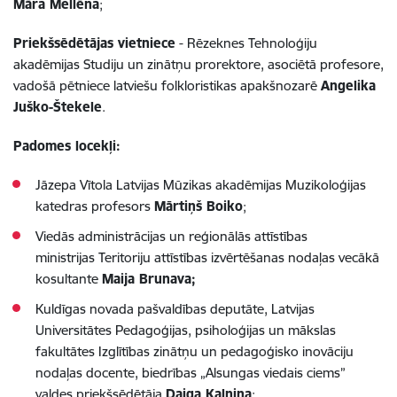
Māra Mellēna
;
Priekšsēdētājas vietniece
-
Rēzeknes Tehnoloģiju
akadēmijas Studiju un zinātņu prorektore, asociētā profesore,
vadošā pētniece latviešu folkloristikas apakšnozarē
Angelika
Juško-Štekele
.
Padomes locekļi:
Jāzepa Vītola Latvijas Mūzikas akadēmijas Muzikoloģijas
katedras profesors
Mārtiņš Boiko
;
Viedās administrācijas un reģionālās attīstības
ministrijas Teritoriju attīstības izvērtēšanas nodaļas vecākā
kosultante
Maija Brunava;
Kuldīgas novada pašvaldības deputāte, Latvijas
Universitātes Pedagoģijas, psiholoģijas un mākslas
fakultātes Izglītības zinātņu un pedagoģisko inovāciju
nodaļas docente, biedrības „Alsungas viedais ciems”
valdes priekšsēdētāja
Daiga Kalniņa
;