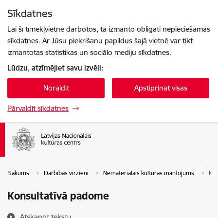
Pāriet uz lapas saturu
Sīkdatnes
Spied
lai meklētu
Enter
Lai šī tīmekļvietne darbotos, tā izmanto obligāti nepieciešamās
sīkdatnes. Ar Jūsu piekrišanu papildus šajā vietnē var tikt
izmantotas statistikas un sociālo mediju sīkdatnes.
Lūdzu, atzīmējiet savu izvēli:
Noraidīt
Apstiprināt visas
Pārvaldīt sīkdatnes
Sākums
Darbības virzieni
Nemateriālais kultūras mantojums
Kon
Konsultatīvā padome
Atskaņot tekstu