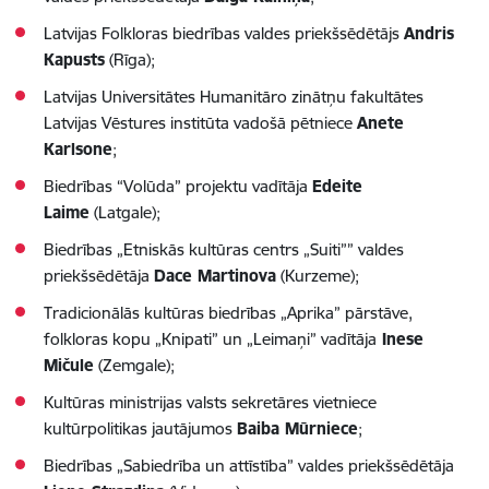
Latvijas Folkloras biedrības valdes priekšsēdētājs
Andris
Kapusts
(Rīga);
Latvijas Universitātes Humanitāro zinātņu fakultātes
Latvijas Vēstures institūta vadošā pētniece
Anete
Karlsone
;
Biedrības “Volūda” projektu vadītāja
Edeite
Laime
(Latgale);
Biedrības „Etniskās kultūras centrs „Suiti”” valdes
priekšsēdētāja
Dace Martinova
(Kurzeme);
Tradicionālās kultūras biedrības „Aprika” pārstāve,
folkloras kopu „Knipati” un „Leimaņi” vadītāja
Inese
Mičule
(Zemgale);
Kultūras ministrijas valsts sekretāres vietniece
kultūrpolitikas jautājumos
Baiba Mūrniece
;
Biedrības „Sabiedrība un attīstība” valdes priekšsēdētāja