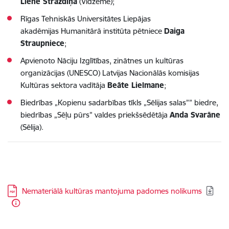
Liene Strazdiņa
(Vidzeme);
Rīgas Tehniskās Universitātes Liepājas
akadēmijas Humanitārā institūta pētniece
Daiga
Straupniece
;
Apvienoto Nāciju Izglītības, zinātnes un kultūras
organizācijas (UNESCO) Latvijas Nacionālās komisijas
Kultūras sektora vadītāja
Beāte Lielmane
;
Biedrības „Kopienu sadarbības tīkls „Sēlijas salas”” biedre,
biedrības „Sēļu pūrs” valdes priekšsēdētāja
Anda Svarāne
(Sēlija).
Lejupielādēt:
Nemateriālā kultūras mantojuma padomes nolikums