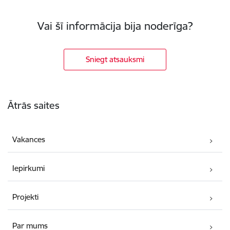
Vai šī informācija bija noderīga?
Sniegt atsauksmi
Kājene
Ātrās saites
Vakances
Iepirkumi
Projekti
Par mums