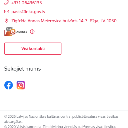
+371 26436135
E-pasts:
pasts@lnkc.gov.lv
Zigfrīda Annas Meierovica bulvāris 14-7, Rīga, LV-1050
Visi kontakti
Sekojiet mums
© 2026 Latvijas Nacionālais kultūras centrs, publicētā satura visas tiesības
aizsargātas.
© 2020 Valsts kanceleja, Tīmekļvietņu vienotās platformas visas tiesības