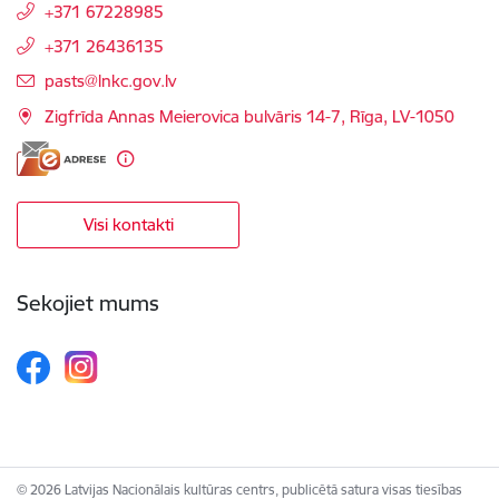
+371 67228985
+371 26436135
E-pasts:
pasts@lnkc.gov.lv
Zigfrīda Annas Meierovica bulvāris 14-7, Rīga, LV-1050
Visi kontakti
Sekojiet mums
© 2026 Latvijas Nacionālais kultūras centrs, publicētā satura visas tiesības