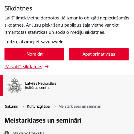
Pāriet uz lapas saturu
Sīkdatnes
Spied
lai meklētu
Enter
Lai šī tīmekļvietne darbotos, tā izmanto obligāti nepieciešamās
sīkdatnes. Ar Jūsu piekrišanu papildus šajā vietnē var tikt
izmantotas statistikas un sociālo mediju sīkdatnes.
Lūdzu, atzīmējiet savu izvēli:
Noraidīt
Apstiprināt visas
Pārvaldīt sīkdatnes
Sākums
Kultūrizglītība
Meistarklases un semināri
Meistarklases un semināri
Atskaņot tekstu