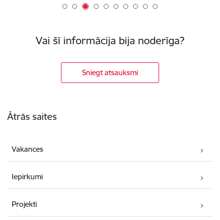
Vai šī informācija bija noderīga?
Sniegt atsauksmi
Kājene
Ātrās saites
Vakances
Iepirkumi
Projekti