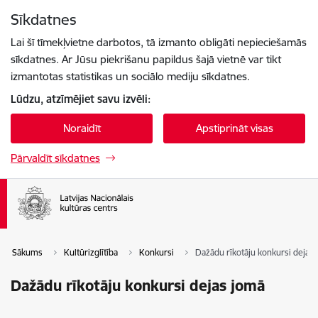
Pāriet uz lapas saturu
Sīkdatnes
Spied
lai meklētu
Enter
Lai šī tīmekļvietne darbotos, tā izmanto obligāti nepieciešamās
sīkdatnes. Ar Jūsu piekrišanu papildus šajā vietnē var tikt
izmantotas statistikas un sociālo mediju sīkdatnes.
Lūdzu, atzīmējiet savu izvēli:
Noraidīt
Apstiprināt visas
Pārvaldīt sīkdatnes
Sākums
Kultūrizglītība
Konkursi
Dažādu rīkotāju konkursi dejas
Dažādu rīkotāju konkursi dejas jomā