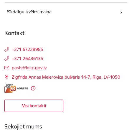
Sīkdatņu izvēles maiņa
Kontakti
+371 67228985
+371 26436135
E-pasts:
pasts@lnkc.gov.lv
Zigfrīda Annas Meierovica bulvāris 14-7, Rīga, LV-1050
Visi kontakti
Sekojiet mums