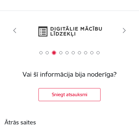
Vai šī informācija bija noderīga?
Sniegt atsauksmi
Kājene
Ātrās saites