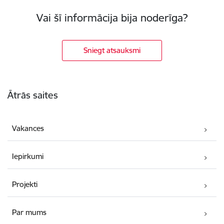
Vai šī informācija bija noderīga?
Sniegt atsauksmi
Kājene
Ātrās saites
Vakances
Iepirkumi
Projekti
Par mums