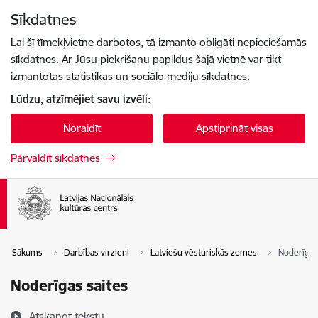
Pāriet uz lapas saturu
Sīkdatnes
Spied
lai meklētu
Enter
Lai šī tīmekļvietne darbotos, tā izmanto obligāti nepieciešamās
sīkdatnes. Ar Jūsu piekrišanu papildus šajā vietnē var tikt
izmantotas statistikas un sociālo mediju sīkdatnes.
Lūdzu, atzīmējiet savu izvēli:
Noraidīt
Apstiprināt visas
Pārvaldīt sīkdatnes
Sākums
Darbības virzieni
Latviešu vēsturiskās zemes
Noderīgas
Noderīgas saites
Atskaņot tekstu