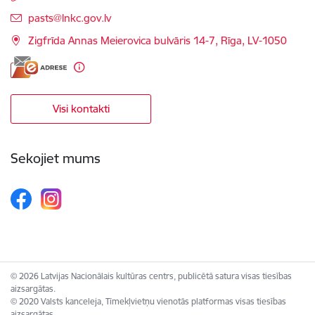
E-pasts:
pasts@lnkc.gov.lv
Zigfrīda Annas Meierovica bulvāris 14-7, Rīga, LV-1050
Visi kontakti
Sekojiet mums
© 2026 Latvijas Nacionālais kultūras centrs, publicētā satura visas tiesības
aizsargātas.
© 2020 Valsts kanceleja, Tīmekļvietņu vienotās platformas visas tiesības
aizsargātas.