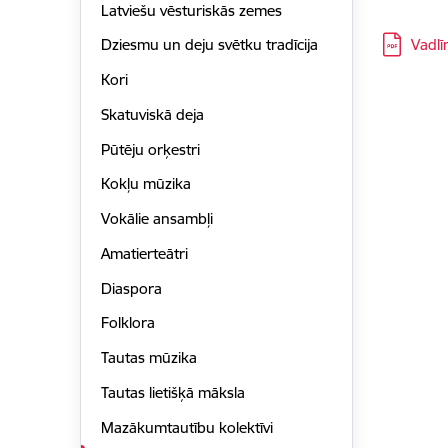
Latviešu vēsturiskās zemes
Lejupielā
Vadlī
Dziesmu un deju svētku tradīcija
Kori
Skatuviskā deja
Pūtēju orķestri
Kokļu mūzika
Vokālie ansambļi
Amatierteātri
Diaspora
Folklora
Tautas mūzika
Tautas lietišķā māksla
Mazākumtautību kolektīvi