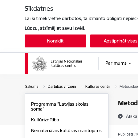
Pāriet uz lapas saturu
Sīkdatnes
Lai šī tīmekļvietne darbotos, tā izmanto obligāti nepiec
Lūdzu, atzīmējiet savu izvēli:
Noraidīt
Apstiprināt visas
Par mums
Sākums
Darbības virzieni
Kultūras centri
Metodiskie
Metodi
Programma "Latvijas skolas
soma"
Atska
Kultūrizglītība
Nemateriālais kultūras mantojums
Publicēts: 