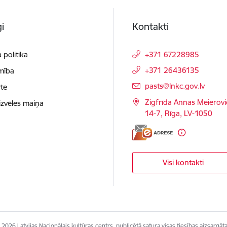
i
Kontakti
 politika
+371 67228985
+371 26436135
mība
E-pasts:
pasts@lnkc.gov.lv
te
Zigfrīda Annas Meierovi
izvēles maiņa
14-7, Rīga, LV-1050
Visi kontakti
 2026 Latvijas Nacionālais kultūras centrs, publicētā satura visas tiesības aizsargāta