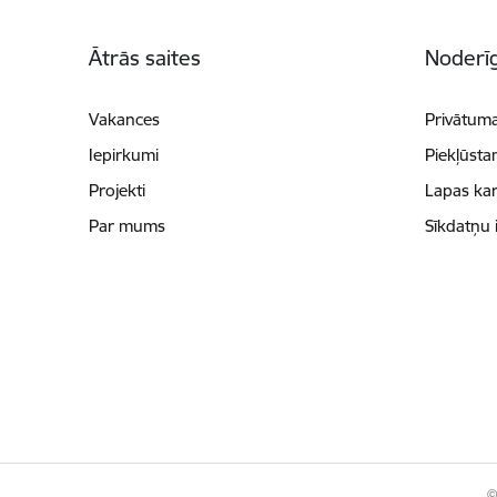
Kājene
Ātrās saites
Noderīg
Vakances
Privātuma
Iepirkumi
Piekļūsta
Projekti
Lapas kar
Par mums
Sīkdatņu 
©