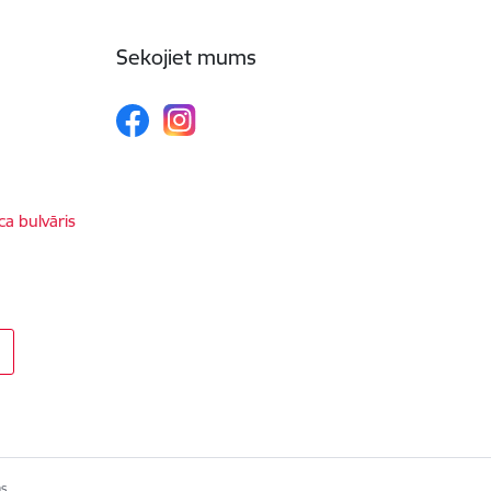
Sekojiet mums
ca bulvāris
s.