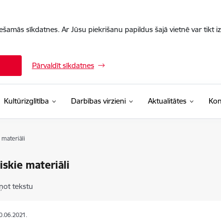
iešamās sīkdatnes. Ar Jūsu piekrišanu papildus šajā vietnē var tikt i
Pārvaldīt sīkdatnes
Kultūrizglītība
Darbības virzieni
Aktualitātes
Kon
 materiāli
skie materiāli
ņot tekstu
10.06.2021.