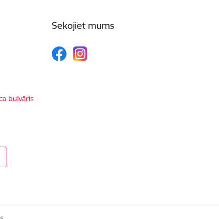
Sekojiet mums
ca bulvāris
s.