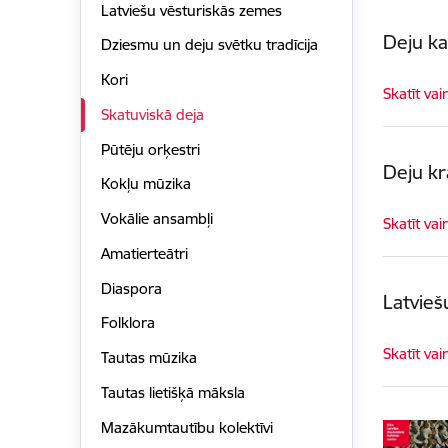
Latviešu vēsturiskās zemes
Deju ka
Dziesmu un deju svētku tradīcija
Kori
Skatīt vai
Skatuviskā deja
Pūtēju orķestri
Deju kr
Kokļu mūzika
Vokālie ansambļi
Skatīt vai
Amatierteātri
Diaspora
Latvieš
Folklora
Skatīt vai
Tautas mūzika
Tautas lietišķā māksla
Mazākumtautību kolektīvi