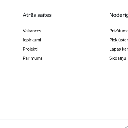
Kājene
Ātrās saites
Noderīg
Vakances
Privātuma
Iepirkumi
Piekļūsta
Projekti
Lapas kar
Par mums
Sīkdatņu 
©