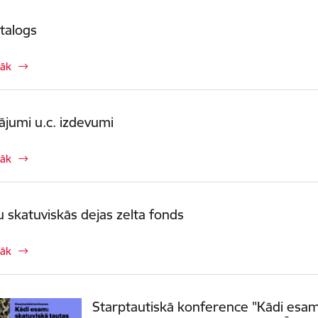
talogs
rāk
ājumi u.c. izdevumi
rāk
u skatuviskās dejas zelta fonds
rāk
Starptautiskā konference "Kādi esam: