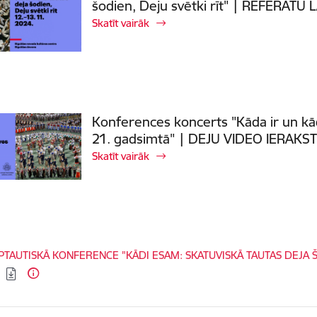
šodien, Deju svētki rīt" | REFERĀTU
Skatīt vairāk
Konferences koncerts "Kāda ir un kād
21. gadsimtā" | DEJU VIDEO IERAKST
Skatīt vairāk
dēt:
PTAUTISKĀ KONFERENCE "KĀDI ESAM: SKATUVISKĀ TAUTAS DEJA ŠO
S