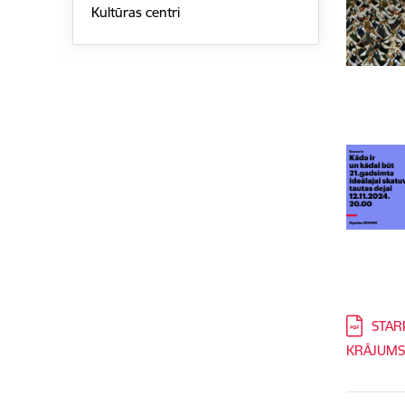
Kultūras centri
Lejupielā
STAR
KRĀJUM