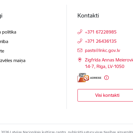
i
Kontakti
 politika
+371 67228985
+371 26436135
mība
E-pasts:
pasts@lnkc.gov.lv
te
Zigfrīda Annas Meierovi
izvēles maiņa
14-7, Rīga, LV-1050
Visi kontakti
 2026 Latvijas Nacionālais kultūras centrs, publicētā satura visas tiesības aizsargāta