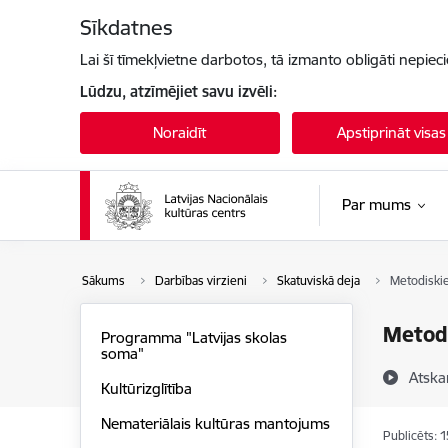
Pāriet uz lapas saturu
Sīkdatnes
Lai šī tīmekļvietne darbotos, tā izmanto obligāti nepiec
Lūdzu, atzīmējiet savu izvēli:
Noraidīt
Apstiprināt visas
Par mums
Sākums
Darbības virzieni
Skatuviskā deja
Metodiskie
Metodi
Programma "Latvijas skolas
soma"
Atska
Kultūrizglītība
Nemateriālais kultūras mantojums
Publicēts: 