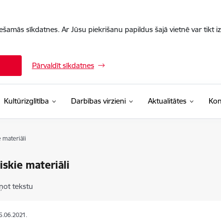
iešamās sīkdatnes. Ar Jūsu piekrišanu papildus šajā vietnē var tikt i
Pārvaldīt sīkdatnes
Kultūrizglītība
Darbības virzieni
Aktualitātes
Kon
 materiāli
skie materiāli
ņot tekstu
15.06.2021.