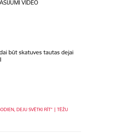
 LASĪJUMI VIDEO
ai būt skatuves tautas dejai
I
DIEN, DEJU SVĒTKI RĪT" | TĒŽU