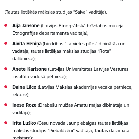
(
Tautas lietišķās mākslas studijas “Saiva” vadītāja
).
Aija Jansone
(
Latvijas Etnogrāfiskā brīvdabas muzeja
Etnogrāfijas departamenta vadītāja
);
Aivita Heniņa
(
biedrības “Latvietes pūrs” dibinātāja un
vadītāja; tautas lietišķās mākslas studijas “Rota”
dalībniece
);
Anete Karlsone
(
Latvijas Universitātes Latvijas Vēstures
institūta vadošā pētniece
);
Daina Lāce
(
Latvijas Mākslas akadēmijas vecākā pētniece,
lektore
);
Inese Roze
(
Drabešu muižas Amatu mājas dibinātāja un
vadītāja
);
Irita Luško
(
Cēsu novada Jaunpiebalgas tautas lietišķās
mākslas studijas “Piebaldzēni” vadītāja, Tautas daiļamata
meistare
);