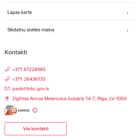
Lapas karte
Sīkdatņu izvēles maiņa
Kontakti
+371 67228985
+371 26436135
E-pasts:
pasts@lnkc.gov.lv
Zigfrīda Annas Meierovica bulvāris 14-7, Rīga, LV-1050
Visi kontakti