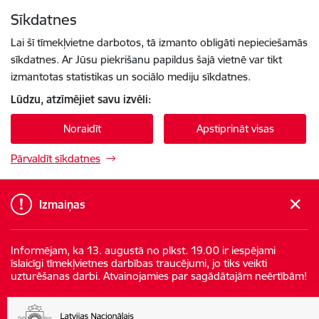
Pāriet uz lapas saturu
Sīkdatnes
Spied
lai meklētu
Enter
Lai šī tīmekļvietne darbotos, tā izmanto obligāti nepieciešamās
sīkdatnes. Ar Jūsu piekrišanu papildus šajā vietnē var tikt
izmantotas statistikas un sociālo mediju sīkdatnes.
Lūdzu, atzīmējiet savu izvēli:
Noraidīt
Apstiprināt visas
Pārvaldīt sīkdatnes
Izmaiņas
Informējam, ka 13. augustā no plkst. 19.00 ir iespējami
īslaicīgi tīmekļvietnes darbības traucējumi, jo tiks veikti
uzturēšanas darbi. Atvainojamies par sagādātajām neērtībām!