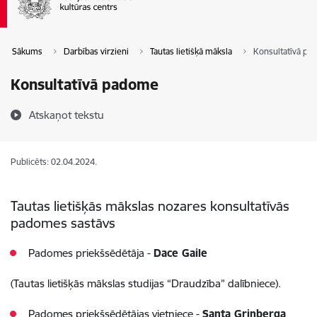
Sākums
Darbības virzieni
Tautas lietišķā māksla
Konsultatīvā p
Konsultatīvā padome
Atskaņot tekstu
Publicēts: 02.04.2024.
Tautas lietišķās mākslas nozares
konsultatīvās
padomes sastāvs
Padomes priekšsēdētāja -
Dace Gaile
(Tautas lietišķās mākslas studijas “Draudzība” dalībniece).
Padomes priekšsēdētājas vietniece -
Santa Grinberga