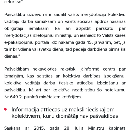
ceturksnī.
Pašvaldību uzdevums ir sadalīt valsts mērķdotāciju kolektīvu
vadītāju darba samaksām un valsts sociālās apdrošināšanas
obligātajā iemaksām, kā arī aizpildīt pārskatu par
mērķdotācijas izlietojumu ministriju un iesniedz to Valsts kases
e-pakalpojumu portālā līdz nākamā gada 15. janvārim, bet, ja
tā ir brīvdiena vai svētku diena, tad pēdējā darbdienā pirms šīs
dienas."
Pašvaldībām nekavējoties rakstiski jāinformē centrs par
izmaiņām, kas saistītas ar kolektīva darbības izbeigšanu,
kolektīva vadītāja darba tiesisko attiecību izbeigšanu ar
pašvaldību, kā arī par kolektīva neatbilstību šo noteikumu
Nr.649 2. punktā minētajiem kritērijiem.
Informācija attiecas uz mākslinieciskajiem
kolektīviem, kuru dibinātāji nav pašvaldības
Saskaņā ar 2015. gada 28. jūlija Ministru kabineta