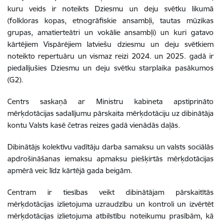
kuru veids ir noteikts Dziesmu un deju svētku likumā
(folkloras kopas, etnogrāfiskie ansambļi, tautas mūzikas
grupas, amatierteātri un vokālie ansambļi) un kuri gatavo
kārtējiem Vispārējiem latviešu dziesmu un deju svētkiem
noteikto repertuāru un vismaz reizi 2024. un 2025. gadā ir
piedalījušies Dziesmu un deju svētku starplaika pasākumos
(G2).
Centrs saskaņā ar Ministru kabineta apstiprināto
mērķdotācijas sadalījumu pārskaita mērķdotāciju uz dibinātāja
kontu Valsts kasē četras reizes gadā vienādās daļās.
Dibinātājs kolektīvu vadītāju darba samaksu un valsts sociālās
apdrošināšanas iemaksu apmaksu piešķirtās mērķdotācijas
apmērā veic līdz kārtējā gada beigām.
Centram ir tiesības veikt dibinātājam pārskaitītās
mērķdotācijas izlietojuma uzraudzību un kontroli un izvērtēt
mērķdotācijas izlietojuma atbilstību noteikumu prasībām, kā