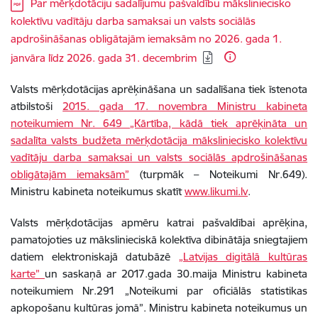
Lejupielādēt:
Par mērķdotāciju sadalījumu pašvaldību māksliniecisko
kolektīvu vadītāju darba samaksai un valsts sociālās
apdrošināšanas obligātajām iemaksām no 2026. gada 1.
janvāra līdz 2026. gada 31. decembrim
Valsts mērķdotācijas aprēķināšana un sadalīšana tiek īstenota
atbilstoši
2015. gada 17. novembra Ministru kabineta
noteikumiem Nr. 649 „Kārtība, kādā tiek aprēķināta un
sadalīta valsts budžeta mērķdotācija māksliniecisko kolektīvu
vadītāju darba samaksai un valsts sociālās apdrošināšanas
obligātajām iemaksām”
(turpmāk – Noteikumi Nr.649).
Ministru kabineta noteikumus skatīt
www.likumi.lv
.
Valsts mērķdotācijas apmēru katrai pašvaldībai aprēķina,
pamatojoties uz mākslinieciskā kolektīva dibinātāja sniegtajiem
datiem elektroniskajā datubāzē
„Latvijas digitālā kultūras
karte”
un saskaņā ar 2017.gada 30.maija Ministru kabineta
noteikumiem Nr.291 „Noteikumi par oficiālās statistikas
apkopošanu kultūras jomā”. Ministru kabineta noteikumus un