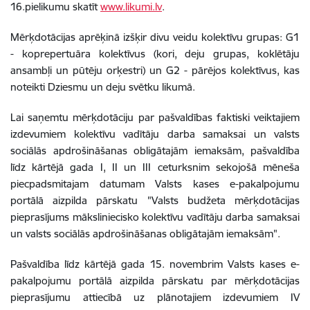
16.pielikumu skatīt
www.likumi.lv
.
Mērķdotācijas aprēķinā izšķir divu veidu kolektīvu grupas: G1
- koprepertuāra kolektīvus (kori, deju grupas, koklētāju
ansambļi un pūtēju orķestri) un G2 - pārējos kolektīvus, kas
noteikti Dziesmu un deju svētku likumā.
Lai saņemtu mērķdotāciju par pašvaldības faktiski veiktajiem
izdevumiem kolektīvu vadītāju darba samaksai un valsts
sociālās apdrošināšanas obligātajām iemaksām, pašvaldība
līdz kārtējā gada I, II un III ceturksnim sekojošā mēneša
piecpadsmitajam datumam Valsts kases e-pakalpojumu
portālā aizpilda pārskatu "Valsts budžeta mērķdotācijas
pieprasījums māksliniecisko kolektīvu vadītāju darba samaksai
un valsts sociālās apdrošināšanas obligātajām iemaksām".
Pašvaldība līdz kārtējā gada 15. novembrim Valsts kases e-
pakalpojumu portālā aizpilda pārskatu par mērķdotācijas
pieprasījumu attiecībā uz plānotajiem izdevumiem IV