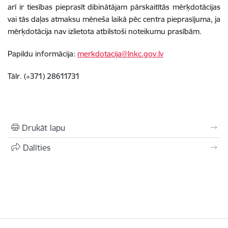
arī ir tiesības pieprasīt dibinātājam pārskaitītās mērķdotācijas
vai tās daļas atmaksu mēneša laikā pēc centra pieprasījuma, ja
mērķdotācija nav izlietota atbilstoši noteikumu prasībām.
Papildu informācija:
merkdotacija@lnkc.gov.lv
Tālr. (+371) 28611731
Drukāt lapu
Dalīties