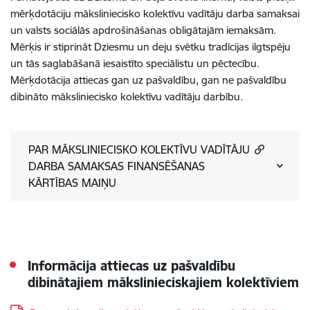
mērķdotāciju māksliniecisko kolektīvu vadītāju darba samaksai
un valsts sociālās apdrošināšanas obligātajām iemaksām.
Mērķis ir stiprināt Dziesmu un deju svētku tradīcijas ilgtspēju
un tās saglabāšanā iesaistīto speciālistu un pēctecību.
Mērķdotācija attiecas gan uz pašvaldību, gan ne pašvaldību
dibināto māksliniecisko kolektīvu vadītāju darbību.
PAR MĀKSLINIECISKO KOLEKTĪVU VADĪTĀJU
DARBA SAMAKSAS FINANSĒŠANAS
KĀRTĪBAS MAIŅU
Informācija attiecas uz pašvaldību
dibinātajiem mākslinieciskajiem kolektīviem