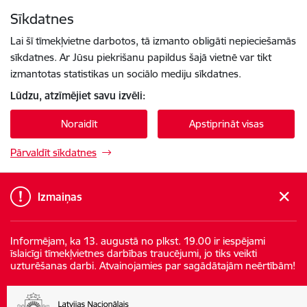
Pāriet uz lapas saturu
Sīkdatnes
Spied
lai meklētu
Enter
Lai šī tīmekļvietne darbotos, tā izmanto obligāti nepieciešamās
sīkdatnes. Ar Jūsu piekrišanu papildus šajā vietnē var tikt
izmantotas statistikas un sociālo mediju sīkdatnes.
Lūdzu, atzīmējiet savu izvēli:
Noraidīt
Apstiprināt visas
Pārvaldīt sīkdatnes
Izmaiņas
Informējam, ka 13. augustā no plkst. 19.00 ir iespējami
īslaicīgi tīmekļvietnes darbības traucējumi, jo tiks veikti
uzturēšanas darbi. Atvainojamies par sagādātajām neērtībām!