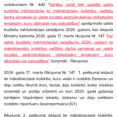
noteikumiem Nr. 440 "
Kārtība, kādā tiek sadalīta valsts
budžeta mērķdotācija to māksliniecisko kolektīvu vadītāju
darba samaksai un valsts sociālās apdrošināšanas obligātajām
iemaksām, kuru dibinātāji nav pašvaldības"
apstiprināts valsts
budžeta mērķdotācijas sadalījums 2026. gadam, kas iekļauts
Ministru kabineta 2026. gada 17. marta rīkojumā Nr. 147
"Par
valsts budžeta mērķdotācijas sadalījumu 2026. gadam to
māksliniecisko kolektīvu vadītāju darba samaksai un valsts
sociālās apdrošināšanas obligātajām iemaksām, kuru
dibinātāji nav pašvaldības"
(turpmāk - Rīkojums).
2026. gada 17. marta Rīkojuma Nr. 147 1. pielikumā iekļauti
tie mākslinieciskie kolektīvi, kuru veids ir noteikts Dziesmu un
deju svētku likumā (kori, tautas deju kolektīvi, kokļu mūzikas
ansambļi un pūtēju orķestri) un kuri 2025. gadā gatavoja
kārtējiem Vispārējiem latviešu dziesmu un deju svētkiem
noteikto repertuāru (koprepertuāru) (G1).
Rīkojuma 2. pielikumā iekļauti tie mākslinieciskie kolektīvi,