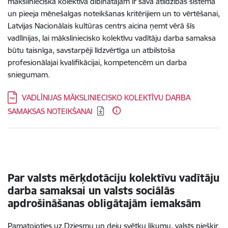
mākslinieciskā kolektīva dibinātājam ir sava atlīdzības sistēma
un pieeja mēnešalgas noteikšanas kritērijiem un to vērtēšanai,
Latvijas Nacionālais kultūras centrs aicina ņemt vērā šīs
vadlīnijas, lai māksliniecisko kolektīvu vadītāju darba samaksa
būtu taisnīga, savstarpēji līdzvērtīga un atbilstoša
profesionālajai kvalifikācijai, kompetencēm un darba
sniegumam.
Lejupielādēt:
VADLĪNIJAS MĀKSLINIECISKO KOLEKTĪVU DARBA
SAMAKSAS NOTEIKŠANAI
Par valsts mērķdotāciju kolektīvu vadītāju
darba samaksai un valsts sociālās
apdrošināšanas obligātajām iemaksām
Pamatojoties uz Dziesmu un deju svētku likumu, valsts piešķir