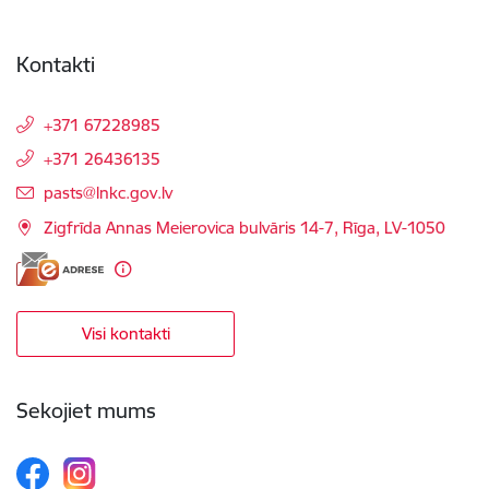
Kontakti
+371 67228985
+371 26436135
E-pasts:
pasts@lnkc.gov.lv
Zigfrīda Annas Meierovica bulvāris 14-7, Rīga, LV-1050
Visi kontakti
Sekojiet mums