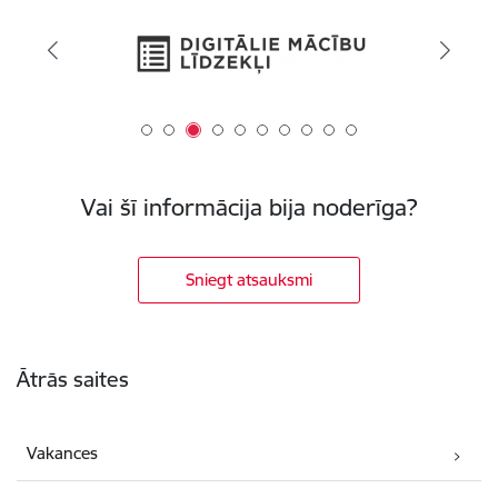
Vai šī informācija bija noderīga?
Sniegt atsauksmi
Kājene
Ātrās saites
Vakances