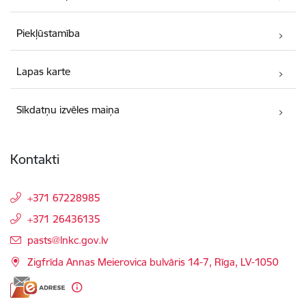
Piekļūstamība
Lapas karte
Sīkdatņu izvēles maiņa
Kontakti
+371 67228985
+371 26436135
E-pasts:
pasts@lnkc.gov.lv
Zigfrīda Annas Meierovica bulvāris 14-7, Rīga, LV-1050