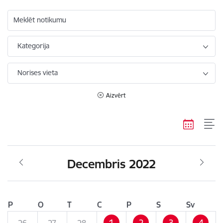
Meklēt notikumu
Kategorija
Norises vieta
Aizvērt
Decembris 2022
P
O
T
C
P
S
Sv
1
2
3
4
26
27
28