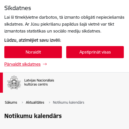
Pāriet uz lapas saturu
Sīkdatnes
Spied
lai meklētu
Enter
Lai šī tīmekļvietne darbotos, tā izmanto obligāti nepieciešamās
sīkdatnes. Ar Jūsu piekrišanu papildus šajā vietnē var tikt
izmantotas statistikas un sociālo mediju sīkdatnes.
Lūdzu, atzīmējiet savu izvēli:
Noraidīt
Apstiprināt visas
Pārvaldīt sīkdatnes
Sākums
Aktualitātes
Notikumu kalendārs
Notikumu kalendārs