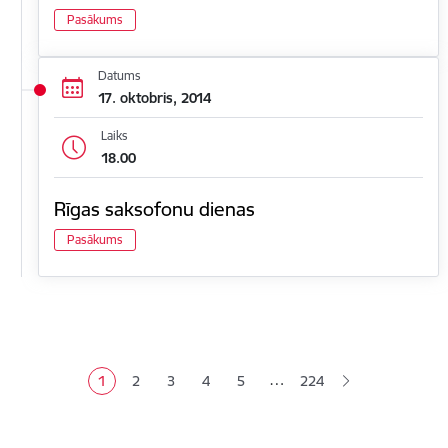
Pasākums
Datums
17. oktobris, 2014
Laiks
18.00
Rīgas saksofonu dienas
Pasākums
Lapošana
…
1
2
3
4
5
224
Pašreizējā lapa
Lapa
Lapa
Lapa
Lapa