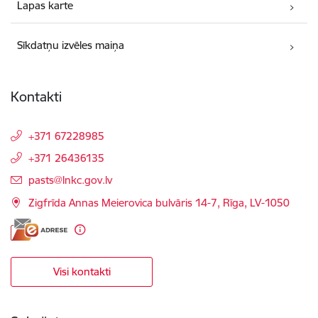
Lapas karte
Sīkdatņu izvēles maiņa
Kontakti
+371 67228985
+371 26436135
E-pasts:
pasts@lnkc.gov.lv
Zigfrīda Annas Meierovica bulvāris 14-7, Rīga, LV-1050
Visi kontakti