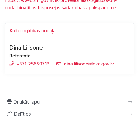
https://www.izm.gov.lv/lv/profesionalas-izglitibas-un-
nodarbinatibas-trispusejas-sadarbibas-apakspadome
Kultūrizglītības nodaļa
Dina Lilisone
Referente
+371 25659713
E-pasts:
dina.lilisone@lnkc.gov.lv
Drukāt lapu
Dalīties