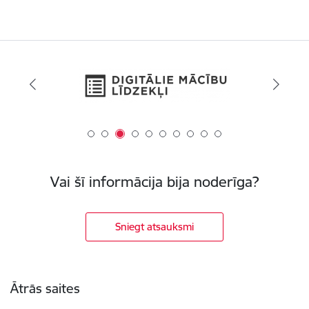
Vai šī informācija bija noderīga?
Sniegt atsauksmi
Kājene
Ātrās saites