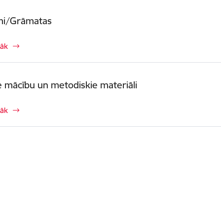
mi/Grāmatas
rāk
ie mācību un metodiskie materiāli
rāk