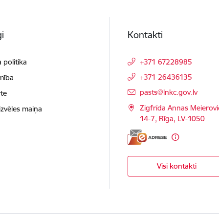
i
Kontakti
 politika
+371 67228985
+371 26436135
mība
E-pasts:
pasts@lnkc.gov.lv
te
Zigfrīda Annas Meierovi
izvēles maiņa
14-7, Rīga, LV-1050
Visi kontakti