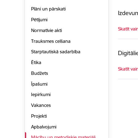
Plāni un pārskati
Izdevu
Pētījumi
Skatīt vai
Normatīvie akti
Trauksmes celšana
Starptautiskā sadarbība
Digitāl
Ētika
Skatīt vai
Budžets
Īpašumi
Iepirkumi
Vakances
Projekti
Apbalvojumi
Mācību un metodiskie materiāli