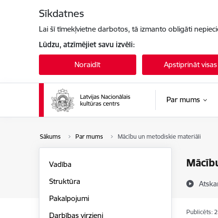
Pāriet uz lapas saturu
Sīkdatnes
Lai šī tīmekļvietne darbotos, tā izmanto obligāti nepiec
Lūdzu, atzīmējiet savu izvēli:
Noraidīt
Apstiprināt visas
Par mums
Sākums
Par mums
Mācību un metodiskie materiāli
Mācību
Vadība
Struktūra
Atska
Pakalpojumi
Publicēts: 
Darbības virzieni