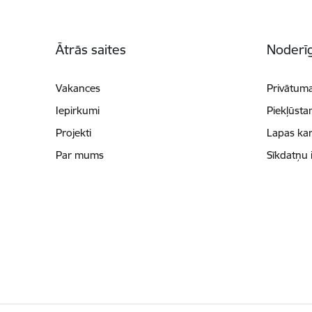
Kājene
Ātrās saites
Noderīg
Vakances
Privātuma
Iepirkumi
Piekļūsta
Projekti
Lapas kar
Par mums
Sīkdatņu 