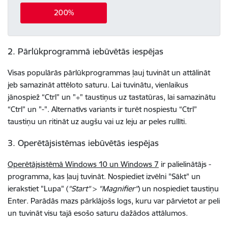
200%
2. Pārlūkprogrammā iebūvētās iespējas
Visas populārās pārlūkprogrammas ļauj tuvināt un attālināt
jeb samazināt attēloto saturu. Lai tuvinātu, vienlaikus
jānospiež “Ctrl” un "+" taustiņus uz tastatūras, lai samazinātu
“Ctrl” un "-". Alternatīvs variants ir turēt nospiestu “Ctrl”
taustiņu un ritināt uz augšu vai uz leju ar peles rullīti.
3. Operētājsistēmas iebūvētās iespējas
Operētājsistēmā Windows 10 un Windows 7
ir palielinātājs -
programma, kas ļauj tuvināt. Nospiediet izvēlni "Sākt" un
ierakstiet "Lupa" (
"Start"
>
"Magnifier"
) un nospiediet taustiņu
Enter. Parādās mazs pārklājošs logs, kuru var pārvietot ar peli
un tuvināt visu tajā esošo saturu dažādos attālumos.