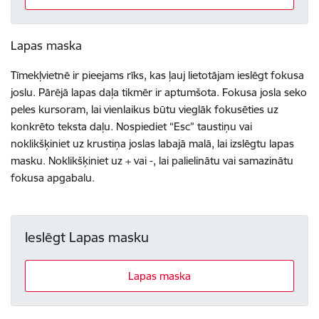
Lapas maska
Tīmekļvietnē ir pieejams rīks, kas ļauj lietotājam ieslēgt fokusa
joslu. Pārējā lapas daļa tikmēr ir aptumšota. Fokusa josla seko
peles kursoram, lai vienlaikus būtu vieglāk fokusēties uz
konkrēto teksta daļu. Nospiediet “Esc” taustiņu vai
noklikšķiniet uz krustiņa joslas labajā malā, lai izslēgtu lapas
masku. Noklikšķiniet uz + vai -, lai palielinātu vai samazinātu
fokusa apgabalu.
Ieslēgt Lapas masku
Lapas maska