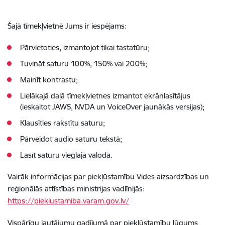
Šajā tīmekļvietnē Jums ir iespējams:
Pārvietoties, izmantojot tikai tastatūru;
Tuvināt saturu 100%, 150% vai 200%;
Mainīt kontrastu;
Lielākajā daļā tīmekļvietnes izmantot ekrānlasītājus
(ieskaitot JAWS, NVDA un VoiceOver jaunākās versijas);
Klausīties rakstītu saturu;
Pārveidot audio saturu tekstā;
Lasīt saturu vieglajā valodā.
Vairāk informācijas par piekļūstamību Vides aizsardzības un
reģionālās attīstības ministrijas vadlīnijās:
https://pieklustamiba.varam.gov.lv/
Vispārīgu jautājumu gadījumā par piekļūstamību lūgums