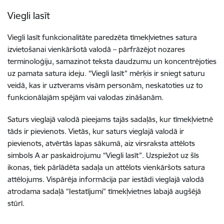
Viegli lasīt
Viegli lasīt funkcionalitāte paredzēta tīmekļvietnes satura
izvietošanai vienkāršotā valodā – pārfrāzējot nozares
terminoloģiju, samazinot teksta daudzumu un koncentrējoties
uz pamata satura ideju. “Viegli lasīt” mērķis ir sniegt saturu
veidā, kas ir uztverams visām personām, neskatoties uz to
funkcionālajām spējām vai valodas zināšanām.
Saturs vieglajā valodā pieejams tajās sadaļās, kur tīmekļvietnē
tāds ir pievienots. Vietās, kur saturs vieglajā valodā ir
pievienots, atvērtās lapas sākumā, aiz virsraksta attēlots
simbols A ar paskaidrojumu “Viegli lasīt”. Uzspiežot uz šīs
ikonas, tiek pārlādēta sadaļa un attēlots vienkāršots satura
attēlojums. Vispārēja informācija par iestādi vieglajā valodā
atrodama sadaļā “Iestatījumi” tīmekļvietnes labajā augšējā
stūrī.