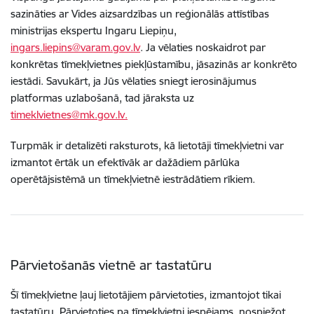
sazināties ar Vides aizsardzības un reģionālās attīstības
ministrijas ekspertu Ingaru Liepiņu,
ingars.liepins@varam.gov.lv
. Ja vēlaties noskaidrot par
konkrētas tīmekļvietnes piekļūstamību, jāsazinās ar konkrēto
iestādi. Savukārt, ja Jūs vēlaties sniegt ierosinājumus
platformas uzlabošanā, tad jāraksta uz
timeklvietnes@mk.gov.lv.
Turpmāk ir detalizēti raksturots, kā lietotāji tīmekļvietni var
izmantot ērtāk un efektīvāk ar dažādiem pārlūka
operētājsistēmā un tīmekļvietnē iestrādātiem rīkiem.
Pārvietošanās vietnē ar tastatūru
Šī tīmekļvietne ļauj lietotājiem pārvietoties, izmantojot tikai
tastatūru. Pārvietoties pa tīmekļvietni iespējams, nospiežot