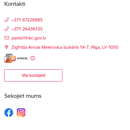
Kontakti
+371 67228985
+371 26436135
E-pasts:
pasts@lnkc.gov.lv
Zigfrīda Annas Meierovica bulvāris 14-7, Rīga, LV-1050
Visi kontakti
Sekojiet mums