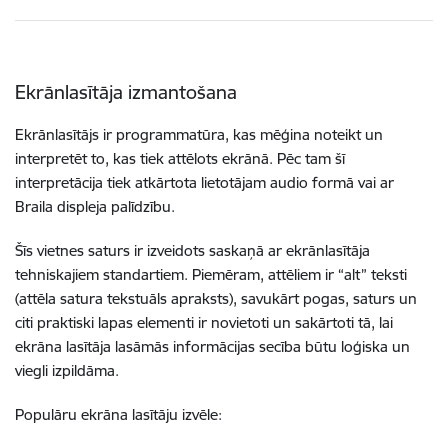
Ekrānlasītāja izmantošana
Ekrānlasītājs ir programmatūra, kas mēģina noteikt un
interpretēt to, kas tiek attēlots ekrānā. Pēc tam šī
interpretācija tiek atkārtota lietotājam audio formā vai ar
Braila displeja palīdzību.
Šīs vietnes saturs ir izveidots saskaņā ar ekrānlasītāja
tehniskajiem standartiem. Piemēram, attēliem ir “alt” teksti
(attēla satura tekstuāls apraksts), savukārt pogas, saturs un
citi praktiski lapas elementi ir novietoti un sakārtoti tā, lai
ekrāna lasītāja lasāmās informācijas secība būtu loģiska un
viegli izpildāma.
Populāru ekrāna lasītāju izvēle: