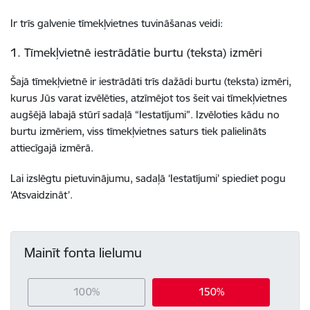
Ir trīs galvenie tīmekļvietnes tuvināšanas veidi:
1. Tīmekļvietnē iestrādātie burtu (teksta) izmēri
Šajā tīmekļvietnē ir iestrādāti trīs dažādi burtu (teksta) izmēri,
kurus Jūs varat izvēlēties, atzīmējot tos šeit vai tīmekļvietnes
augšējā labajā stūrī sadaļā “Iestatījumi”. Izvēloties kādu no
burtu izmēriem, viss tīmekļvietnes saturs tiek palielināts
attiecīgajā izmērā.
Lai izslēgtu pietuvinājumu, sadaļā ‘Iestatījumi’ spiediet pogu
‘Atsvaidzināt’.
Mainīt fonta lielumu
100%
150%