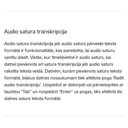
Audio satura transkripcija
Audio satura transkripcija jeb audio satura pārveide teksta
formātā ir funkcionalitāte, kas paredzēta, lai audio saturu
varētu izlasīt. Vietās, kur tīmekļvietnē ir audio saturs, šai
datnei pievienota arī satura transkripcija jeb audio saturs
rakstīta teksta veidā. Datnēm, kurām pievienots saturs teksta
formātā, blakus datnes nosaukumam tiek attēlota poga ‘Radīt
audio transkripciju’. Uzspiežot ar datorpeli vai pārvietojoties ar
taustiņu “Tab” un nospiežot “Enter” uz pogas, tiks attēlots šīs
datnes saturs teksta formātā.