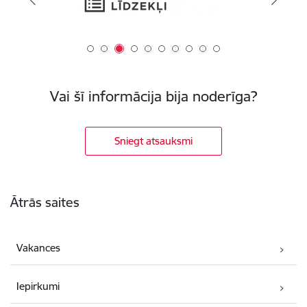
Vai šī informācija bija noderīga?
Sniegt atsauksmi
Kājene
Ātrās saites
Vakances
Iepirkumi