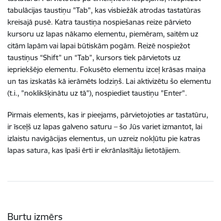
tabulācijas taustiņu "Tab", kas visbiežāk atrodas tastatūras
kreisajā pusē. Katra taustiņa nospiešanas reize pārvieto
kursoru uz lapas nākamo elementu, piemēram, saitēm uz
citām lapām vai lapai būtiskām pogām. Reizē nospiežot
taustiņus “Shift” un “Tab”, kursors tiek pārvietots uz
iepriekšējo elementu. Fokusēto elementu izceļ krāsas maiņa
un tas izskatās kā ierāmēts lodziņš. Lai aktivizētu šo elementu
(t.i., "noklikšķinātu uz tā"), nospiediet taustiņu "Enter".
Pirmais elements, kas ir pieejams, pārvietojoties ar tastatūru,
ir īsceļš uz lapas galveno saturu – šo Jūs variet izmantot, lai
izlaistu navigācijas elementus, un uzreiz nokļūtu pie katras
lapas satura, kas īpaši ērti ir ekrānlasītāju lietotājiem.
Burtu izmērs