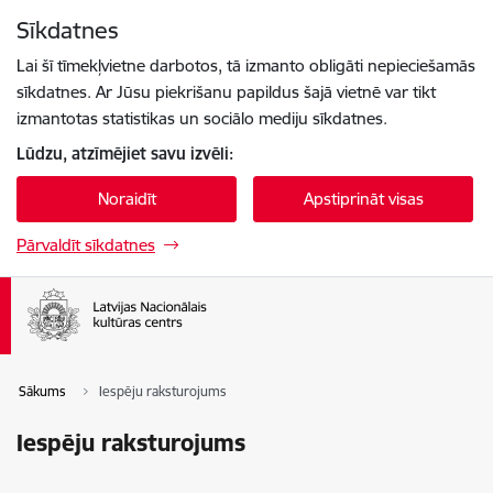
Pāriet uz lapas saturu
Sīkdatnes
Spied
lai meklētu
Enter
Lai šī tīmekļvietne darbotos, tā izmanto obligāti nepieciešamās
sīkdatnes. Ar Jūsu piekrišanu papildus šajā vietnē var tikt
izmantotas statistikas un sociālo mediju sīkdatnes.
Lūdzu, atzīmējiet savu izvēli:
Noraidīt
Apstiprināt visas
Pārvaldīt sīkdatnes
Sākums
Iespēju raksturojums
Iespēju raksturojums