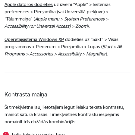
Apple datoros dodieties
uz izvēlni “Apple” > Sistēmas
preferences > Pieejamība (vai Universālā piekļuve) >
“Tālummaiņa” (
Apple menu > System Preferences >
Accessibility (or Universal Access) > Zoom
).
Operētājsistēmā Windows XP
dodieties uz “Sākt” > Visas
programmas > Piederumi > Pieejamība > Lupas (
Start > All
Programs > Accessories > Accessibility > Magnifier
).
Kontrasta maiņa
Šī tīmekļvietne ļauj lietotājiem iegūt lielāku teksta kontrastu,
mainot satura krāsas. Tīmekļvietnes kontrastu iespējams
nomainīt trīs dažādās kombinācijās:
balts teksts uz melna fona,