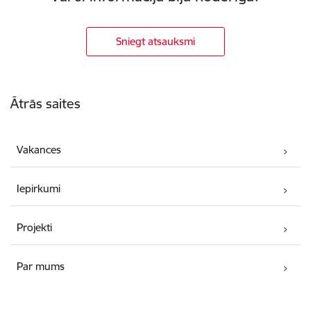
Sniegt atsauksmi
Kājene
Ātrās saites
Vakances
Iepirkumi
Projekti
Par mums