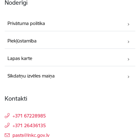
Noderīgi
Privātuma politika
Piekļūstamība
Lapas karte
Sīkdatņu izvēles maiņa
Kontakti
+371 67228985
+371 26436135
E-pasts:
pasts@lnkc.gov.lv