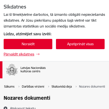
Pāriet uz lapas saturu
Sīkdatnes
Spied
lai meklētu
Enter
Lai šī tīmekļvietne darbotos, tā izmanto obligāti nepieciešamās
sīkdatnes. Ar Jūsu piekrišanu papildus šajā vietnē var tikt
izmantotas statistikas un sociālo mediju sīkdatnes.
Lūdzu, atzīmējiet savu izvēli:
Noraidīt
Apstiprināt visas
Pārvaldīt sīkdatnes
Sākums
Darbības virzieni
Skatuviskā deja
Nozares dokumenti
Nozares dokumenti
Atskaņot tekstu