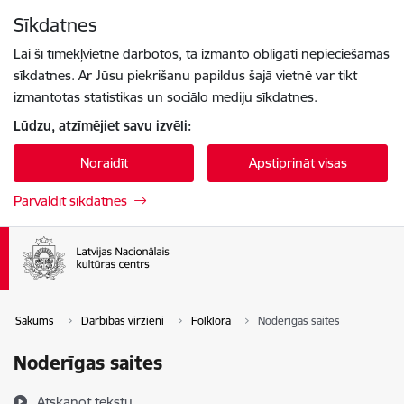
Pāriet uz lapas saturu
Sīkdatnes
Spied
lai meklētu
Enter
Lai šī tīmekļvietne darbotos, tā izmanto obligāti nepieciešamās
sīkdatnes. Ar Jūsu piekrišanu papildus šajā vietnē var tikt
izmantotas statistikas un sociālo mediju sīkdatnes.
Lūdzu, atzīmējiet savu izvēli:
Noraidīt
Apstiprināt visas
Pārvaldīt sīkdatnes
Sākums
Darbības virzieni
Folklora
Noderīgas saites
Noderīgas saites
Atskaņot tekstu