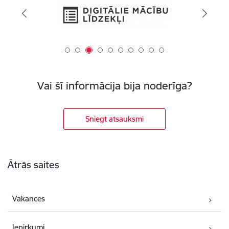
Vai šī informācija bija noderīga?
Sniegt atsauksmi
Kājene
Ātrās saites
Vakances
Iepirkumi