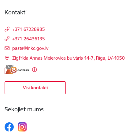
Kontakti
+371 67228985
+371 26436135
E-pasts:
pasts@lnkc.gov.lv
Zigfrīda Annas Meierovica bulvāris 14-7, Rīga, LV-1050
Visi kontakti
Sekojiet mums