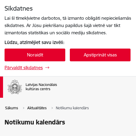
Pāriet uz lapas saturu
Sīkdatnes
Spied
lai meklētu
Enter
Lai šī tīmekļvietne darbotos, tā izmanto obligāti nepieciešamās
sīkdatnes. Ar Jūsu piekrišanu papildus šajā vietnē var tikt
izmantotas statistikas un sociālo mediju sīkdatnes.
Lūdzu, atzīmējiet savu izvēli:
Noraidīt
Apstiprināt visas
Pārvaldīt sīkdatnes
Sākums
Aktualitātes
Notikumu kalendārs
Notikumu kalendārs