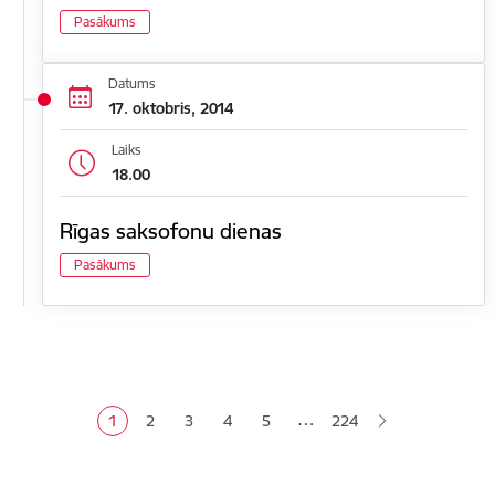
Pasākums
Datums
17. oktobris, 2014
Laiks
18.00
Rīgas saksofonu dienas
Pasākums
Lapošana
…
1
2
3
4
5
224
Pašreizējā lapa
Lapa
Lapa
Lapa
Lapa