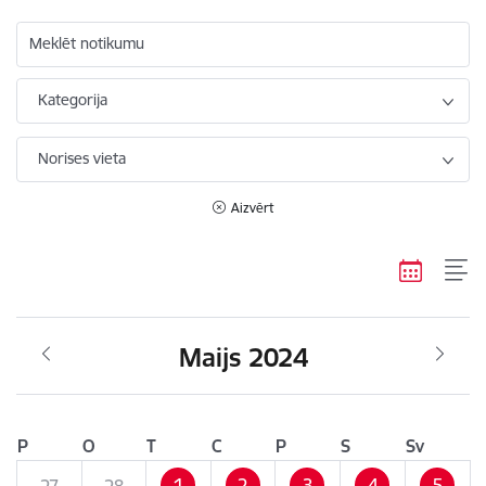
Meklēt notikumu
Kategorija
Norises vieta
Aizvērt
Maijs 2024
P
O
T
C
P
S
Sv
1
2
3
4
5
27
28