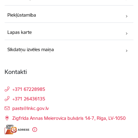
Piekļūstamība
Lapas karte
Sīkdatņu izvēles maiņa
Kontakti
+371 67228985
+371 26436135
E-pasts:
pasts@lnkc.gov.lv
Zigfrīda Annas Meierovica bulvāris 14-7, Rīga, LV-1050