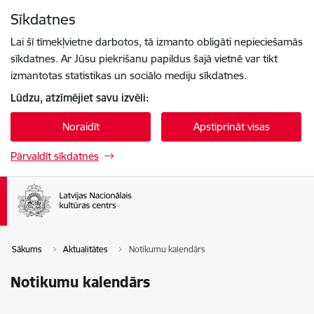
Pāriet uz lapas saturu
Sīkdatnes
Spied
lai meklētu
Enter
Lai šī tīmekļvietne darbotos, tā izmanto obligāti nepieciešamās
sīkdatnes. Ar Jūsu piekrišanu papildus šajā vietnē var tikt
izmantotas statistikas un sociālo mediju sīkdatnes.
Lūdzu, atzīmējiet savu izvēli:
Noraidīt
Apstiprināt visas
Pārvaldīt sīkdatnes
Sākums
Aktualitātes
Notikumu kalendārs
Notikumu kalendārs