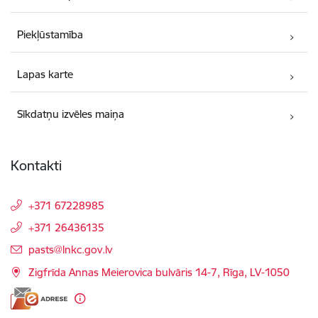
Piekļūstamība
Lapas karte
Sīkdatņu izvēles maiņa
Kontakti
+371 67228985
+371 26436135
E-pasts:
pasts@lnkc.gov.lv
Zigfrīda Annas Meierovica bulvāris 14-7, Rīga, LV-1050