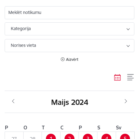
Meklēt notikumu
Kategorija
Norises vieta
Aizvērt
Maijs 2024
P
O
T
C
P
S
Sv
1
2
3
4
5
27
28