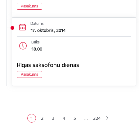
Pasākums
Datums
17. oktobris, 2014
Laiks
18.00
Rīgas saksofonu dienas
Pasākums
Lapošana
…
1
2
3
4
5
224
Pašreizējā lapa
Lapa
Lapa
Lapa
Lapa