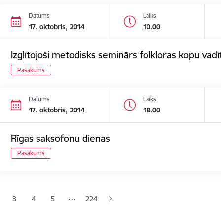
Datums
Laiks
17. oktobris, 2014
10.00
Izglītojoši metodisks seminārs folkloras kopu vadī
Pasākums
Datums
Laiks
17. oktobris, 2014
18.00
Rīgas saksofonu dienas
Pasākums
ana
…
3
4
5
224
jā lapa
pa
Lapa
Lapa
Lapa