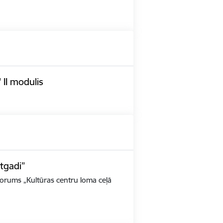
 II modulis
tgadi”
 forums „Kultūras centru loma ceļā