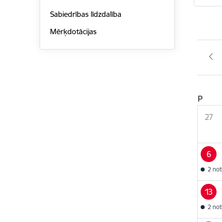
Sabiedrības līdzdalība
Mērķdotācijas
P
27
6
2 no
13
2 no