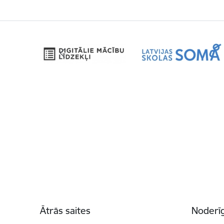
Kājene
Ātrās saites
Noderīg