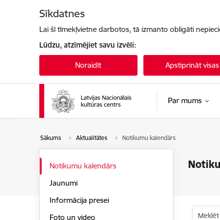
Pāriet uz lapas saturu
Sīkdatnes
Lai šī tīmekļvietne darbotos, tā izmanto obligāti nepiec
Lūdzu, atzīmējiet savu izvēli:
Noraidīt
Apstiprināt visas
Par mums
Sākums
Aktualitātes
Notikumu kalendārs
Notik
Notikumu kalendārs
Jaunumi
Informācija presei
Meklēt
Foto un video