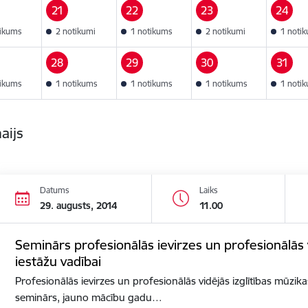
21
22
23
24
tikums
2 notikumi
1 notikums
2 notikumi
1 noti
28
29
30
31
tikums
1 notikums
1 notikums
1 notikums
1 noti
aijs
Datums
Laiks
29. augusts, 2014
11.00
Seminārs profesionālās ievirzes un profesionālās v
iestāžu vadībai
Profesionālās ievirzes un profesionālās vidējās izglītības mūzik
seminārs, jauno mācību gadu…