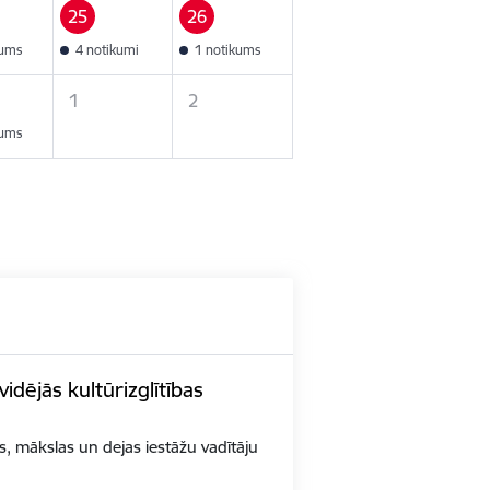
25
26
kums
4 notikumi
1 notikums
1
2
kums
idējās kultūrizglītības
as, mākslas un dejas iestāžu vadītāju