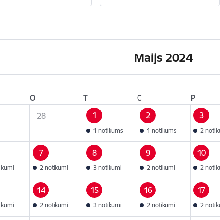
Maijs 2024
O
T
C
P
1
2
3
28
1 notikums
1 notikums
2 noti
7
8
9
10
tikumi
2 notikumi
3 notikumi
2 notikumi
2 noti
14
15
16
17
tikumi
2 notikumi
3 notikumi
2 notikumi
2 noti