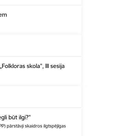
iem
lkloras skola”, III sesija
i būt ilgi?”
PP) pārstāvji skaidros ilgtspējīgas