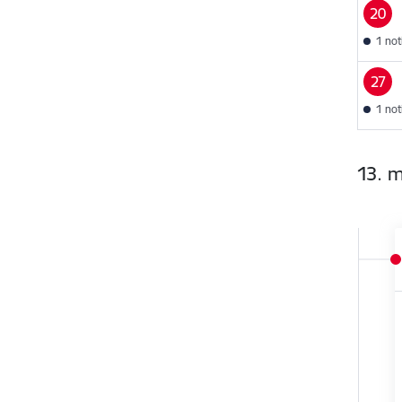
20
1 no
27
1 no
13. m