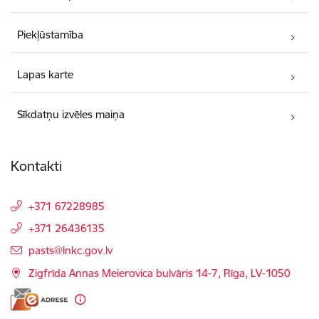
Piekļūstamība
Lapas karte
Sīkdatņu izvēles maiņa
Kontakti
+371 67228985
+371 26436135
E-pasts:
pasts@lnkc.gov.lv
Zigfrīda Annas Meierovica bulvāris 14-7, Rīga, LV-1050