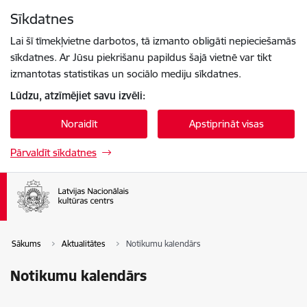
Pāriet uz lapas saturu
Sīkdatnes
Spied
lai meklētu
Enter
Lai šī tīmekļvietne darbotos, tā izmanto obligāti nepieciešamās
sīkdatnes. Ar Jūsu piekrišanu papildus šajā vietnē var tikt
izmantotas statistikas un sociālo mediju sīkdatnes.
Lūdzu, atzīmējiet savu izvēli:
Noraidīt
Apstiprināt visas
Pārvaldīt sīkdatnes
Sākums
Aktualitātes
Notikumu kalendārs
Notikumu kalendārs