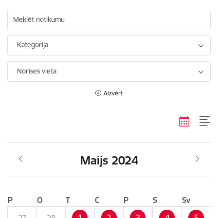
Meklēt notikumu
Kategorija
Norises vieta
Aizvērt
Maijs 2024
P
O
T
C
P
S
Sv
1
2
3
4
5
27
28