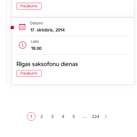
Pasākums
Datums
17. oktobris, 2014
Laiks
18.00
Rīgas saksofonu dienas
Pasākums
Lapošana
…
1
2
3
4
5
224
Pašreizējā lapa
Lapa
Lapa
Lapa
Lapa