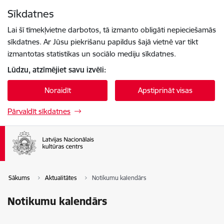
Pāriet uz lapas saturu
Sīkdatnes
Spied
lai meklētu
Enter
Lai šī tīmekļvietne darbotos, tā izmanto obligāti nepieciešamās
sīkdatnes. Ar Jūsu piekrišanu papildus šajā vietnē var tikt
izmantotas statistikas un sociālo mediju sīkdatnes.
Lūdzu, atzīmējiet savu izvēli:
Noraidīt
Apstiprināt visas
Pārvaldīt sīkdatnes
Sākums
Aktualitātes
Notikumu kalendārs
Notikumu kalendārs