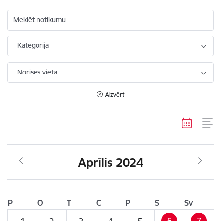
Meklēt notikumu
Kategorija
Norises vieta
Aizvērt
Aprīlis 2024
P
O
T
C
P
S
Sv
6
7
1
2
3
4
5