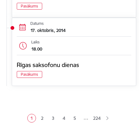
Pasākums
Datums
17. oktobris, 2014
Laiks
18.00
Rīgas saksofonu dienas
Pasākums
Lapošana
…
1
2
3
4
5
224
Pašreizējā lapa
Lapa
Lapa
Lapa
Lapa