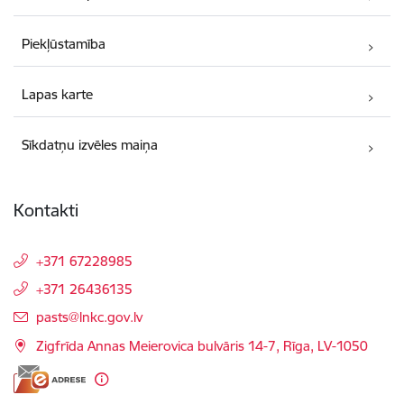
Piekļūstamība
Lapas karte
Sīkdatņu izvēles maiņa
Kontakti
+371 67228985
+371 26436135
E-pasts:
pasts@lnkc.gov.lv
Zigfrīda Annas Meierovica bulvāris 14-7, Rīga, LV-1050