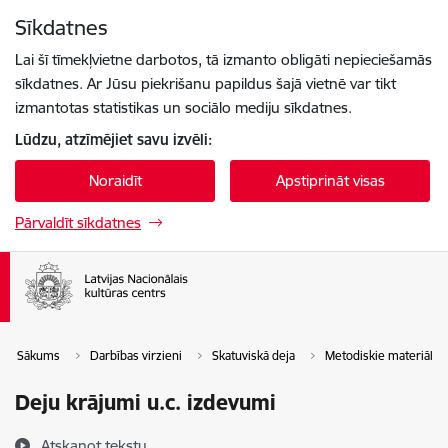
Pāriet uz lapas saturu
Sīkdatnes
Spied
lai meklētu
Enter
Lai šī tīmekļvietne darbotos, tā izmanto obligāti nepieciešamās
sīkdatnes. Ar Jūsu piekrišanu papildus šajā vietnē var tikt
izmantotas statistikas un sociālo mediju sīkdatnes.
Lūdzu, atzīmējiet savu izvēli:
Noraidīt
Apstiprināt visas
Pārvaldīt sīkdatnes
Sākums
Darbības virzieni
Skatuviskā deja
Metodiskie materiāli
Deju krājumi u.c. izdevumi
Atskaņot tekstu