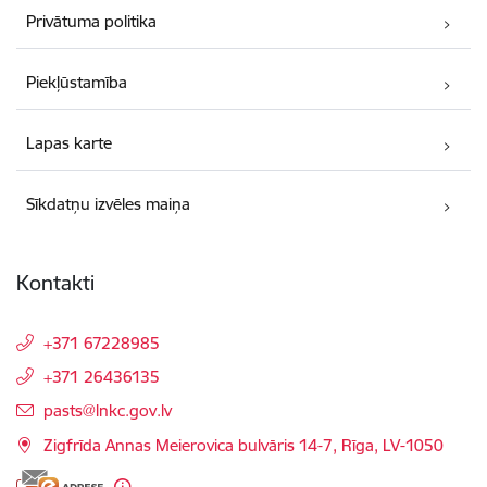
Privātuma politika
Piekļūstamība
Lapas karte
Sīkdatņu izvēles maiņa
Kontakti
+371 67228985
+371 26436135
E-pasts:
pasts@lnkc.gov.lv
Zigfrīda Annas Meierovica bulvāris 14-7, Rīga, LV-1050