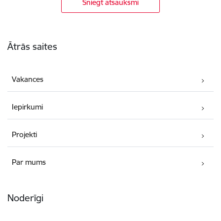
Sniegt atsauksmi
Kājene
Ātrās saites
Vakances
Iepirkumi
Projekti
Par mums
Noderīgi