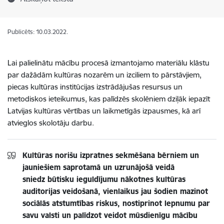
Publicēts: 10.03.2022.
Lai palielinātu mācību procesā izmantojamo materiālu klāstu
par dažādām kultūras nozarēm un izciliem to pārstāvjiem,
piecas kultūras institūcijas izstrādājušas resursus un
metodiskos ieteikumus, kas palīdzēs skolēniem dziļāk iepazīt
Latvijas kultūras vērtības un laikmetīgās izpausmes, kā arī
atvieglos skolotāju darbu.
Kultūras norišu izpratnes sekmēšana bērniem un
jauniešiem saprotamā un uzrunājošā veidā
sniedz būtisku ieguldījumu nākotnes kultūras
auditorijas veidošanā, vienlaikus jau šodien mazinot
sociālās atstumtības riskus, nostiprinot lepnumu par
savu valsti un palīdzot veidot mūsdienīgu mācību