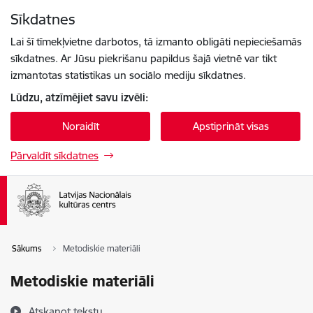
Pāriet uz lapas saturu
Sīkdatnes
Spied
lai meklētu
Enter
Lai šī tīmekļvietne darbotos, tā izmanto obligāti nepieciešamās
sīkdatnes. Ar Jūsu piekrišanu papildus šajā vietnē var tikt
izmantotas statistikas un sociālo mediju sīkdatnes.
Lūdzu, atzīmējiet savu izvēli:
Noraidīt
Apstiprināt visas
Pārvaldīt sīkdatnes
Sākums
Metodiskie materiāli
Metodiskie materiāli
Atskaņot tekstu