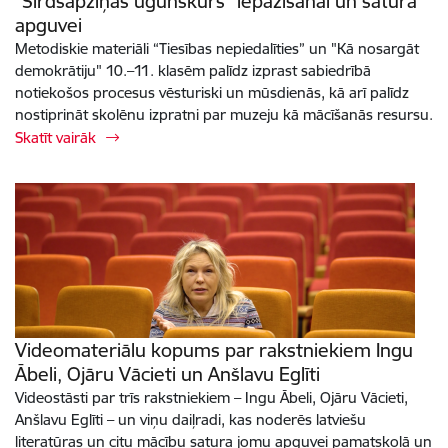
“Sirdsapziņas ugunskurs” iepazīšanai un satura
apguvei
Metodiskie materiāli “Tiesības nepiedalīties” un "Kā nosargāt
demokrātiju" 10.–11. klasēm palīdz izprast sabiedrībā
notiekošos procesus vēsturiski un mūsdienās, kā arī palīdz
nostiprināt skolēnu izpratni par muzeju kā mācīšanās resursu.
Skatīt vairāk
Videomateriālu kopums par rakstniekiem Ingu
Ābeli, Ojāru Vācieti un Anšlavu Eglīti
Videostāsti par trīs rakstniekiem – Ingu Ābeli, Ojāru Vācieti,
Anšlavu Eglīti – un viņu daiļradi, kas noderēs latviešu
literatūras un citu mācību satura jomu apguvei pamatskolā un