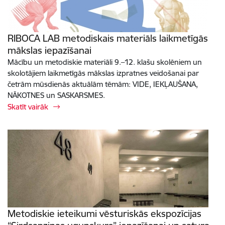
RIBOCA LAB metodiskais materiāls laikmetīgās
mākslas iepazīšanai
Mācību un metodiskie materiāli 9.–12. klašu skolēniem un
skolotājiem laikmetīgās mākslas izpratnes veidošanai par
četrām mūsdienās aktuālām tēmām: VIDE, IEKĻAUŠANA,
NĀKOTNES un SASKARSMES.
Skatīt vairāk
Metodiskie ieteikumi vēsturiskās ekspozīcijas