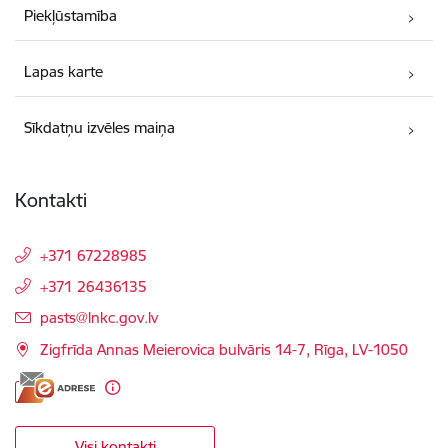
Piekļūstamība
Lapas karte
Sīkdatņu izvēles maiņa
Kontakti
+371 67228985
+371 26436135
E-pasts:
pasts@lnkc.gov.lv
Zigfrīda Annas Meierovica bulvāris 14-7, Rīga, LV-1050
Visi kontakti