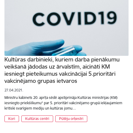
Kultūras darbinieki, kuriem darba pienākumu
veikšanā jādodas uz ārvalstīm, aicināti KM
iesniegt pieteikumus vakcinācijai 5.prioritāri
vakcinējamo grupas ietvaros
27.04.2021.
Ministru kabinets 20. aprīļa sēdē apstiprināja Kultūras ministrijas (KM)
iesniegto priekšlikumu* par 5. prioritāri vakcinējamo grupā iekļaujamiem
kritiski svarīgiem mediju un kultūras jomu…
Kori
Kultūras centri
Pūtēju orķestri
Lapošana