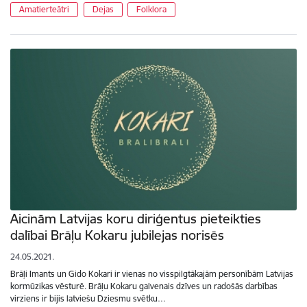
Amatierteātri
Dejas
Folklora
Aicinām Latvijas koru diriģentus pieteikties
dalībai Brāļu Kokaru jubilejas norisēs
24.05.2021.
Brāļi Imants un Gido Kokari ir vienas no visspilgtākajām personībām Latvijas
kormūzikas vēsturē. Brāļu Kokaru galvenais dzīves un radošās darbības
virziens ir bijis latviešu Dziesmu svētku…