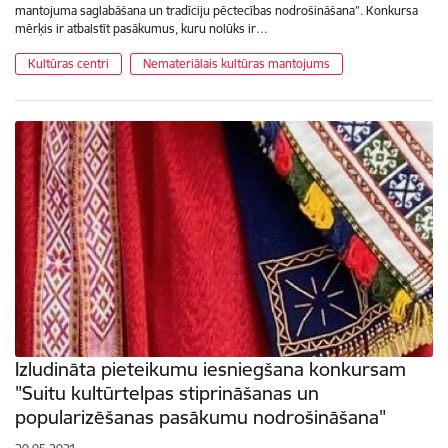
mantojuma saglabāšana un tradīciju pēctecības nodrošināšana”. Konkursa
mērķis ir atbalstīt pasākumus, kuru nolūks ir…
Kultūras centri
Nemateriālais kultūras mantojums
Izludināta pieteikumu iesniegšana konkursam
"Suitu kultūrtelpas stiprināšanas un
popularizēšanas pasākumu nodrošināšana"