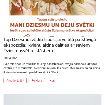
Top Dziesmusvētku tradīcijai veltītā patstāvīgā
ekspozīcija: ikvienu aicina dalīties ar saviem
Dziesmusvētku stāstiem
30.04.2021.
Rakstniecības un mūzikas muzejs sadarbībā ar Latvijas Nacionālo kultūras
centru, Dziesmusvētku biedrību un Pasaules brīvo latviešu apvienību aicina
ikvienu interesentu piedalīties akcijā “Mani…
Amatierteātri
Folklora
Kori