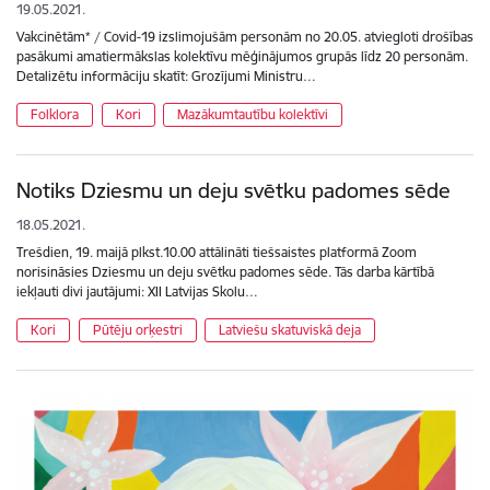
19.05.2021.
Vakcinētām* / Covid-19 izslimojušām personām no 20.05. atviegloti drošības
pasākumi amatiermākslas kolektīvu mēģinājumos grupās līdz 20 personām.
Detalizētu informāciju skatīt: Grozījumi Ministru…
Folklora
Kori
Mazākumtautību kolektīvi
Notiks Dziesmu un deju svētku padomes sēde
18.05.2021.
Trešdien, 19. maijā plkst.10.00 attālināti tiešsaistes platformā Zoom
norisināsies Dziesmu un deju svētku padomes sēde. Tās darba kārtībā
iekļauti divi jautājumi: XII Latvijas Skolu…
Kori
Pūtēju orķestri
Latviešu skatuviskā deja