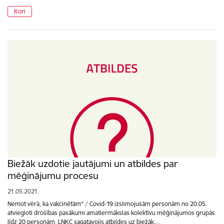
Kori
Biežāk uzdotie jautājumi un atbildes par
mēģinājumu procesu
21.05.2021.
Ņemot vērā, ka vakcinētām* / Covid-19 izslimojušām personām no 20.05.
atviegloti drošības pasākumi amatiermākslas kolektīvu mēģinājumos grupās
līdz 20 personām, LNKC sagatavojis atbildes uz biežāk…