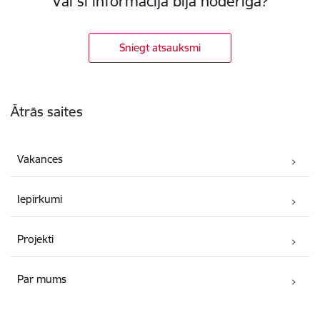
Vai šī informācija bija noderīga?
Sniegt atsauksmi
Kājene
Ātrās saites
Vakances
Iepirkumi
Projekti
Par mums