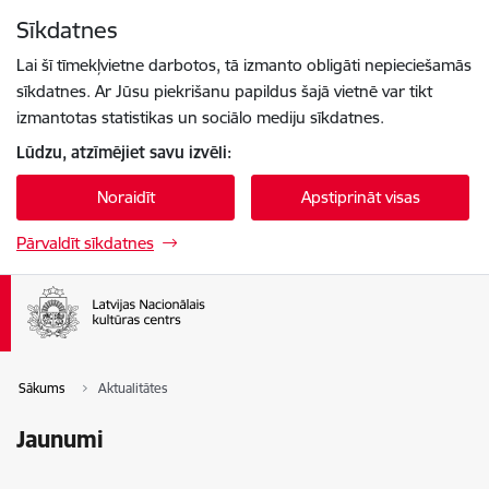
Pāriet uz lapas saturu
Sīkdatnes
Spied
lai meklētu
Enter
Lai šī tīmekļvietne darbotos, tā izmanto obligāti nepieciešamās
sīkdatnes. Ar Jūsu piekrišanu papildus šajā vietnē var tikt
izmantotas statistikas un sociālo mediju sīkdatnes.
Lūdzu, atzīmējiet savu izvēli:
Noraidīt
Apstiprināt visas
Pārvaldīt sīkdatnes
Sākums
Aktualitātes
Jaunumi