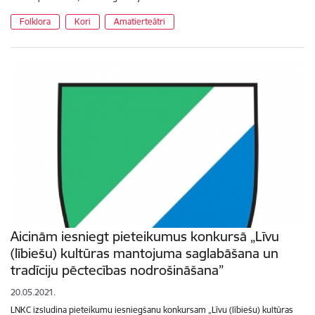
Folklora
Kori
Amatierteātri
Aicinām iesniegt pieteikumus konkursā „Līvu
(lībiešu) kultūras mantojuma saglabāšana un
tradīciju pēctecības nodrošināšana”
20.05.2021.
LNKC izsludina pieteikumu iesniegšanu konkursam „Līvu (lībiešu) kultūras