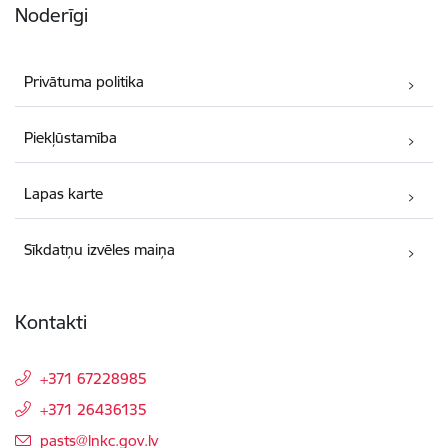
Noderīgi
Privātuma politika
Piekļūstamība
Lapas karte
Sīkdatņu izvēles maiņa
Kontakti
+371 67228985
+371 26436135
E-pasts:
pasts@lnkc.gov.lv