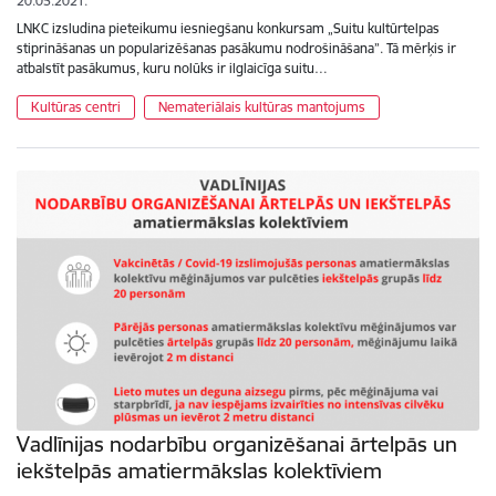
20.05.2021.
LNKC izsludina pieteikumu iesniegšanu konkursam „Suitu kultūrtelpas
stiprināšanas un popularizēšanas pasākumu nodrošināšana”. Tā mērķis ir
atbalstīt pasākumus, kuru nolūks ir ilglaicīga suitu…
Kultūras centri
Nemateriālais kultūras mantojums
Vadlīnijas nodarbību organizēšanai ārtelpās un
iekštelpās amatiermākslas kolektīviem