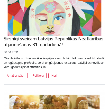
Sirsnīgi sveicam Latvijas Republikas Neatkarības
atjaunošanas 31. gadadienā!
30.04.2021.
“Man brīvība nozīmē vairākas iespējas - varu brīvi izteikt savu viedokli, studēt
un iegūt sapņu profesiju, ceļot un gūt jaunus iespaidus. Latvijai es novēlu ar
katru gadu turpināt attīstīties, lai…
Amatierteātri
Folklora
Kori