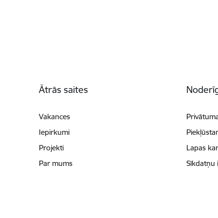
Kājene
Ātrās saites
Noderīg
Vakances
Privātuma
Iepirkumi
Piekļūsta
Projekti
Lapas kar
Par mums
Sīkdatņu 