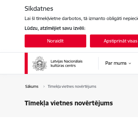
Pāriet uz lapas saturu
Sīkdatnes
Lai šī tīmekļvietne darbotos, tā izmanto obligāti nepiec
Lūdzu, atzīmējiet savu izvēli:
Noraidīt
Apstiprināt visas
Par mums
Sākums
Tīmekļa vietnes novērtējums
Tīmekļa vietnes novērtējums