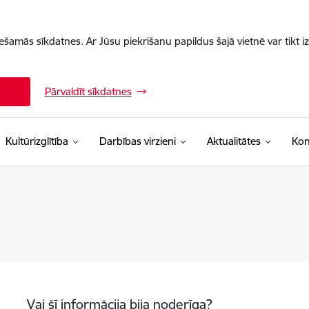
iešamās sīkdatnes. Ar Jūsu piekrišanu papildus šajā vietnē var tikt i
Pārvaldīt sīkdatnes
Kultūrizglītība
Darbības virzieni
Aktualitātes
Kon
Vai šī informācija bija noderīga?