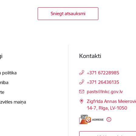
Sniegt atsauksmi
i
Kontakti
 politika
+371 67228985
+371 26436135
mība
E-pasts:
pasts@lnkc.gov.lv
te
Zigfrīda Annas Meierovi
izvēles maiņa
14-7, Rīga, LV-1050