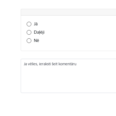
Vai šī informācija bija noderīga?
Jā
Daļēji
Nē
Ja vēlies, ieraksti šeit komentāru