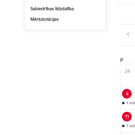
Sabiedrības līdzdalība
Mērķdotācijas
P
24
4
1 no
11
1 no