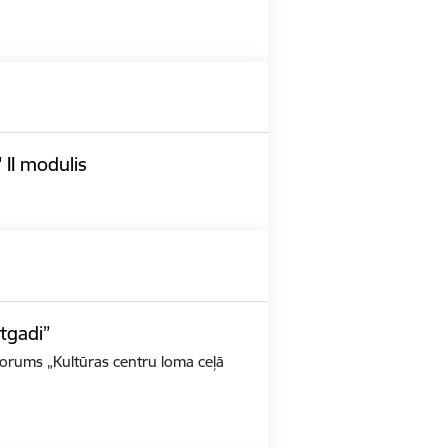
 II modulis
tgadi”
 forums „Kultūras centru loma ceļā