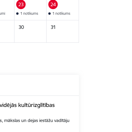
23
24
kumi
1 notikums
1 notikums
30
31
idējās kultūrizglītības
as, mākslas un dejas iestāžu vadītāju