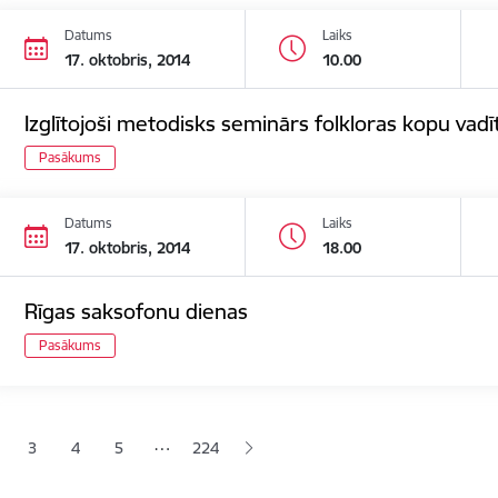
Datums
Laiks
17. oktobris, 2014
10.00
Izglītojoši metodisks seminārs folkloras kopu vadī
Pasākums
Datums
Laiks
17. oktobris, 2014
18.00
Rīgas saksofonu dienas
Pasākums
ana
…
3
4
5
224
jā lapa
pa
Lapa
Lapa
Lapa