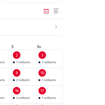
S
Sv
2
3
kums
1 notikums
1 notikums
9
10
kums
2 notikumi
1 notikums
16
17
kumi
2 notikumi
1 notikums