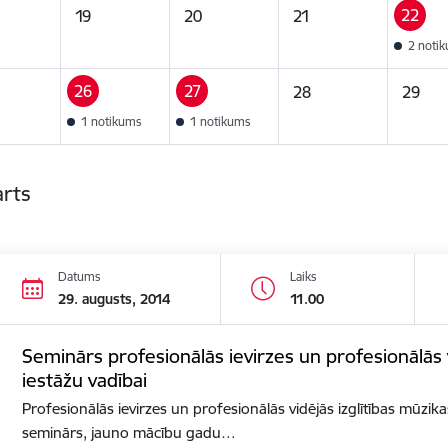
22
19
20
21
2 noti
26
27
28
29
1 notikums
1 notikums
arts
Datums
Laiks
29. augusts, 2014
11.00
Seminārs profesionālās ievirzes un profesionālās v
iestāžu vadībai
Profesionālās ievirzes un profesionālās vidējās izglītības mūzik
seminārs, jauno mācību gadu…