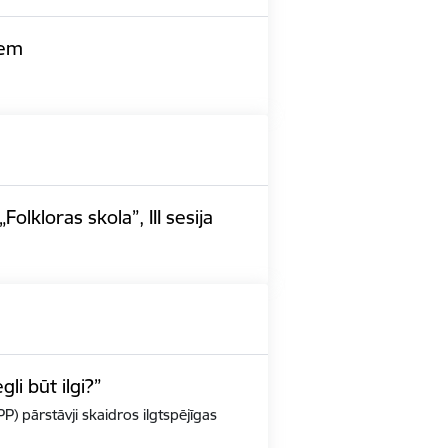
iem
lkloras skola”, III sesija
i būt ilgi?”
PP) pārstāvji skaidros ilgtspējīgas