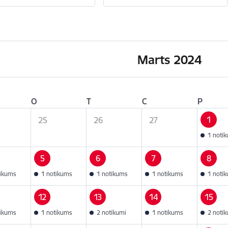
Marts 2024
O
T
C
P
1
25
26
27
1 noti
5
6
7
8
tikums
1 notikums
1 notikums
1 notikums
1 noti
12
13
14
15
tikums
1 notikums
2 notikumi
1 notikums
2 noti