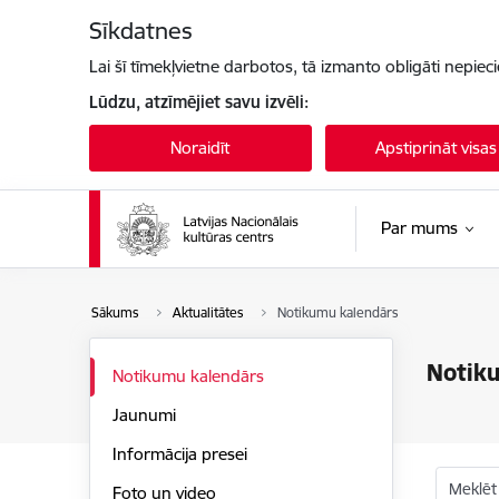
Pāriet uz lapas saturu
Sīkdatnes
Lai šī tīmekļvietne darbotos, tā izmanto obligāti nepiec
Lūdzu, atzīmējiet savu izvēli:
Noraidīt
Apstiprināt visas
Par mums
Sākums
Aktualitātes
Notikumu kalendārs
Notik
Notikumu kalendārs
Jaunumi
Informācija presei
Meklēt
Foto un video