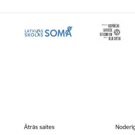
Kājene
Ātrās saites
Noderīg