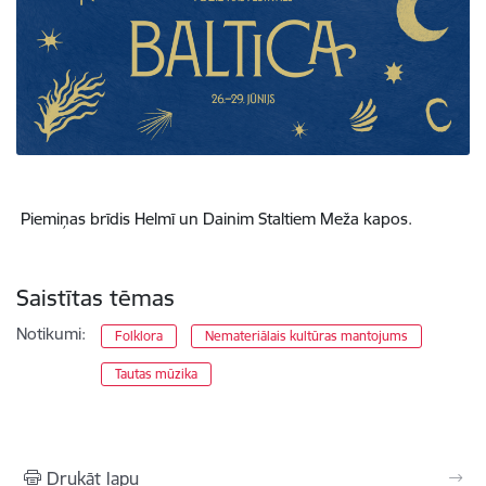
Piemiņas brīdis Helmī un Dainim Staltiem Meža kapos.
Saistītas tēmas
Notikumi:
Folklora
Nemateriālais kultūras mantojums
Tautas mūzika
Drukāt lapu