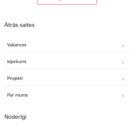
Kājene
Ātrās saites
Vakances
Iepirkumi
Projekti
Par mums
Noderīgi