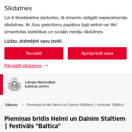
Pāriet uz lapas saturu
Sīkdatnes
Spied
lai meklētu
Enter
Lai šī tīmekļvietne darbotos, tā izmanto obligāti nepieciešamās
sīkdatnes. Ar Jūsu piekrišanu papildus šajā vietnē var tikt
izmantotas statistikas un sociālo mediju sīkdatnes.
Lūdzu, atzīmējiet savu izvēli:
Noraidīt
Apstiprināt visas
Pārvaldīt sīkdatnes
Sākums
Piemiņas brīdis Helmī un Dainim Staltiem | festivāls "Baltica"
Piemiņas brīdis Helmī un Dainim Staltiem
| festivāls "Baltica"