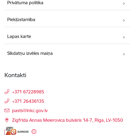
Privātuma politika
Piekļūstamība
Lapas karte
Sīkdatņu izvēles maiņa
Kontakti
+371 67228985
+371 26436135
E-pasts:
pasts@lnkc.gov.lv
Zigfrīda Annas Meierovica bulvāris 14-7, Rīga, LV-1050