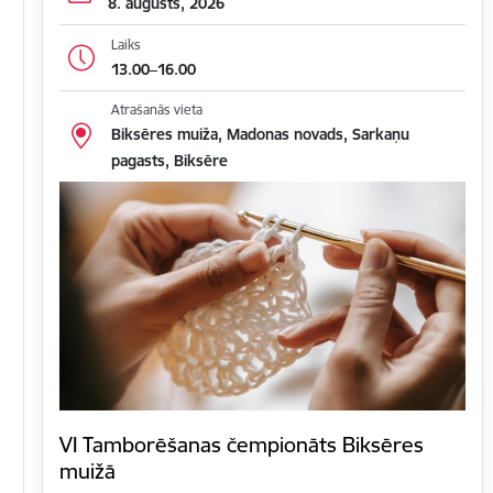
8. augusts, 2026
Laiks
13.00–16.00
Atrašanās vieta
Biksēres muiža, Madonas novads, Sarkaņu
pagasts, Biksēre
VI Tamborēšanas čempionāts Biksēres
muižā