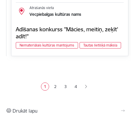
Atrašanās vieta
Vecpiebalgas kultūras nams
Adīšanas konkurss "Mācies, meitiņ, zeķīt'
adīt!"
Nemateriālais kultūras mantojums
Tautas lietišķā māksla
Lapošana
1
2
3
4
Pašreizējā lapa
Lapa
Lapa
Lapa
Drukāt lapu