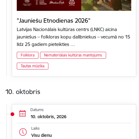
"Jauniešu Etnodienas 2026"
Latvijas Nacionālais kultūras centrs (LNKC) aicina
jauniešus – folkloras kopu dalībniekus – vecumā no 15
līdz 25 gadiem pieteikties …
Folklora
Nemateriālais kultūras mantojums
Tautas mūzika
10. oktobris
Datums
10. oktobris, 2026
Laiks
Visu dienu