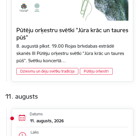
Pūtēju orķestru svētki "Jūra krāc un taures
pūš"
8. augustā plkst. 19.00 Rojas brīvdabas estrādē
skanēs III Pūtēju orķestru svētki “Jūra krāc un taures
pūš”. Svētku koncertā…
Dziesmu un deju svētku tradīcija
Pūtēju orķestri
11. augusts
Datums
11. augusts, 2026
Laiks