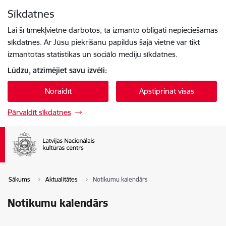
Pāriet uz lapas saturu
Sīkdatnes
Spied
lai meklētu
Enter
Lai šī tīmekļvietne darbotos, tā izmanto obligāti nepieciešamās
sīkdatnes. Ar Jūsu piekrišanu papildus šajā vietnē var tikt
izmantotas statistikas un sociālo mediju sīkdatnes.
Lūdzu, atzīmējiet savu izvēli:
Noraidīt
Apstiprināt visas
Pārvaldīt sīkdatnes
Sākums
Aktualitātes
Notikumu kalendārs
Notikumu kalendārs