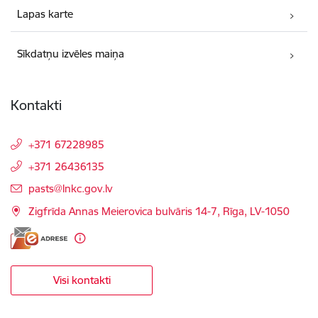
Lapas karte
Sīkdatņu izvēles maiņa
Kontakti
+371 67228985
+371 26436135
E-pasts:
pasts@lnkc.gov.lv
Zigfrīda Annas Meierovica bulvāris 14-7, Rīga, LV-1050
Visi kontakti