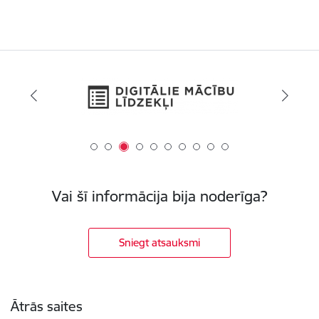
Vai šī informācija bija noderīga?
Sniegt atsauksmi
Kājene
Ātrās saites