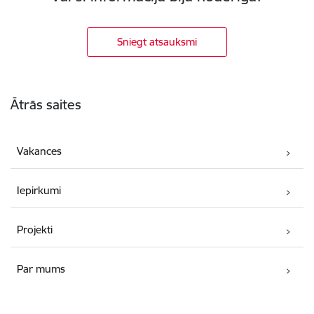
Sniegt atsauksmi
Kājene
Ātrās saites
Vakances
Iepirkumi
Projekti
Par mums