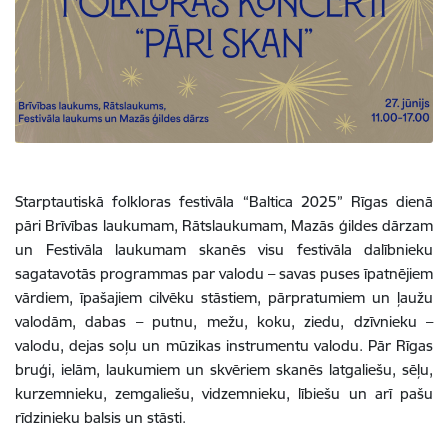
Starptautiskā folkloras festivāla “Baltica 2025” Rīgas dienā
pāri Brīvības laukumam, Rātslaukumam, Mazās ģildes dārzam
un Festivāla laukumam skanēs visu festivāla dalībnieku
sagatavotās programmas par valodu – savas puses īpatnējiem
vārdiem, īpašajiem cilvēku stāstiem, pārpratumiem un ļaužu
valodām, dabas – putnu, mežu, koku, ziedu, dzīvnieku –
valodu, dejas soļu un mūzikas instrumentu valodu. Pār Rīgas
bruģi, ielām, laukumiem un skvēriem skanēs latgaliešu, sēļu,
kurzemnieku, zemgaliešu, vidzemnieku, lībiešu un arī pašu
rīdzinieku balsis un stāsti.