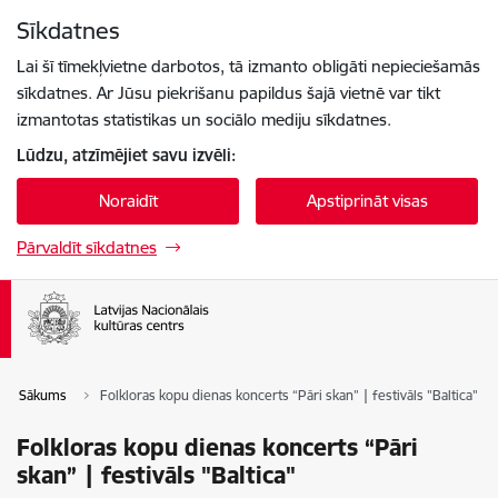
Pāriet uz lapas saturu
Sīkdatnes
Spied
lai meklētu
Enter
Lai šī tīmekļvietne darbotos, tā izmanto obligāti nepieciešamās
sīkdatnes. Ar Jūsu piekrišanu papildus šajā vietnē var tikt
izmantotas statistikas un sociālo mediju sīkdatnes.
Lūdzu, atzīmējiet savu izvēli:
Noraidīt
Apstiprināt visas
Pārvaldīt sīkdatnes
Sākums
Folkloras kopu dienas koncerts “Pāri skan” | festivāls "Baltica"
Folkloras kopu dienas koncerts “Pāri
skan” | festivāls "Baltica"