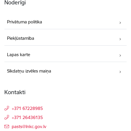
Noderīgi
Privātuma politika
Piekļūstamība
Lapas karte
Sīkdatņu izvēles maiņa
Kontakti
+371 67228985
+371 26436135
E-pasts:
pasts@lnkc.gov.lv