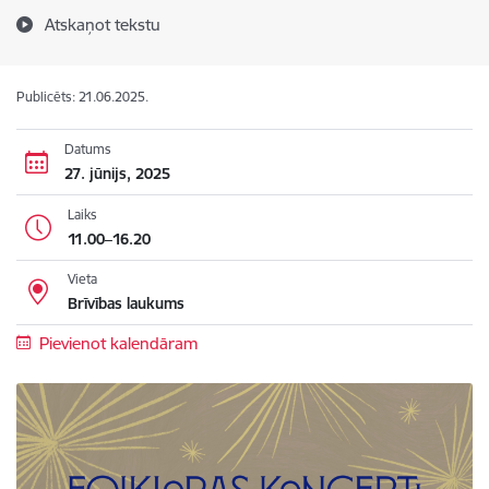
Atskaņot tekstu
Publicēts: 21.06.2025.
Datums
27. jūnijs, 2025
Laiks
11.00–16.20
Vieta
Brīvības laukums
Pievienot kalendāram