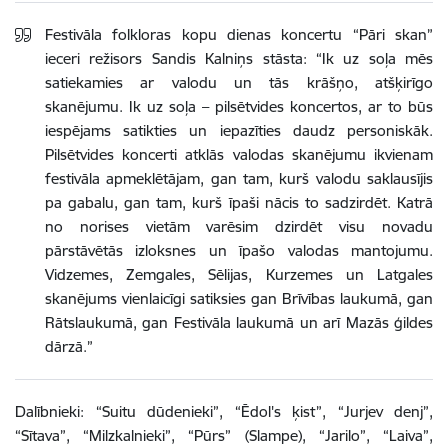
Festivāla folkloras kopu dienas koncertu “Pāri skan”
ieceri režisors Sandis Kalniņs stāsta: “Ik uz soļa mēs
satiekamies ar valodu un tās krāšņo, atšķirīgo
skanējumu. Ik uz soļa – pilsētvides koncertos, ar to būs
iespējams satikties un iepazīties daudz personiskāk.
Pilsētvides koncerti atklās valodas skanējumu ikvienam
festivāla apmeklētājam, gan tam, kurš valodu saklausījis
pa gabalu, gan tam, kurš īpaši nācis to sadzirdēt. Katrā
no norises vietām varēsim dzirdēt visu novadu
pārstāvētās izloksnes un īpašo valodas mantojumu.
Vidzemes, Zemgales, Sēlijas, Kurzemes un Latgales
skanējums vienlaicīgi satiksies gan Brīvības laukumā, gan
Rātslaukumā, gan Festivāla laukumā un arī Mazās ģildes
dārzā.”
Dalībnieki: “Suitu dūdenieki”, “Ēdol's ķist”, “Jurjev denj”,
“Sītava”, “Milzkalnieki”, “Pūrs” (Slampe), “Jarilo”, “Laiva”,