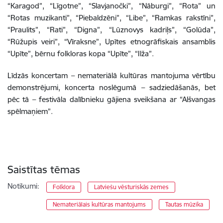
“Karagod”, “Līgotne”, “Slavjanočki”, “Nāburgi”, “Rota” un
“Rotas muzikanti”, “Piebaldzēni”, “Libe”, “Ramkas rakstīni”,
“Praulits”, “Rati”, “Digna”, “Lūznovys kadriļs”, “Golūda”,
“Rūžupis veiri”, “Vīraksne”, Upītes etnogrāfiskais ansamblis
“Upīte”, bērnu folkloras kopa “Upīte”, “Ilža”.
Līdzās koncertam – nemateriālā kultūras mantojuma vērtību
demonstrējumi, koncerta noslēgumā – sadziedāšanās, bet
pēc tā – festivāla dalībnieku gājiena sveikšana ar “Alšvangas
spēlmaņiem”.
Saistītas tēmas
Notikumi:
Folklora
Latviešu vēsturiskās zemes
Nemateriālais kultūras mantojums
Tautas mūzika