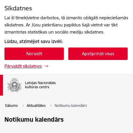
Pāriet uz lapas saturu
Sīkdatnes
Spied
lai meklētu
Enter
Lai šī tīmekļvietne darbotos, tā izmanto obligāti nepieciešamās
sīkdatnes. Ar Jūsu piekrišanu papildus šajā vietnē var tikt
izmantotas statistikas un sociālo mediju sīkdatnes.
Lūdzu, atzīmējiet savu izvēli:
Noraidīt
Apstiprināt visas
Pārvaldīt sīkdatnes
Sākums
Aktualitātes
Notikumu kalendārs
Notikumu kalendārs