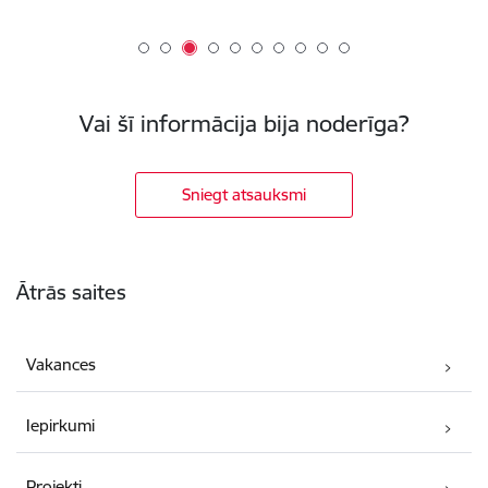
Vai šī informācija bija noderīga?
Sniegt atsauksmi
Kājene
Ātrās saites
Vakances
Iepirkumi
Projekti