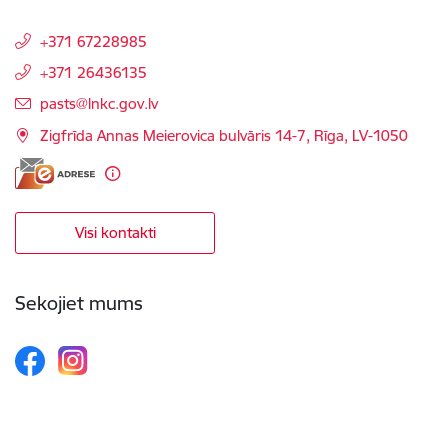
+371 67228985
+371 26436135
E-pasts:
pasts@lnkc.gov.lv
Zigfrīda Annas Meierovica bulvāris 14-7, Rīga, LV-1050
Visi kontakti
Sekojiet mums