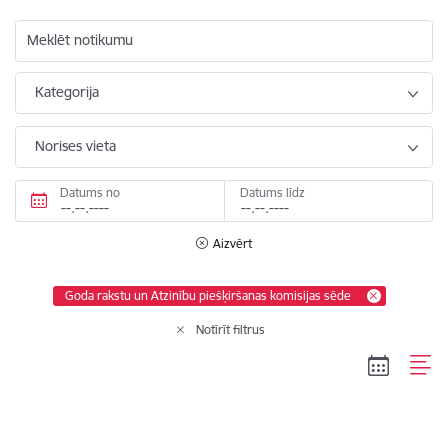
Meklēt notikumu
Kategorija
Norises vieta
Datums no
Datums līdz
Aizvērt
Goda rakstu un Atzinību piešķiršanas komisijas sēde
Notīrīt filtrus