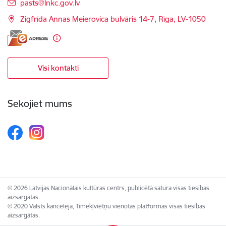
E-pasts:
pasts@lnkc.gov.lv
Zigfrīda Annas Meierovica bulvāris 14-7, Rīga, LV-1050
Visi kontakti
Sekojiet mums
© 2026 Latvijas Nacionālais kultūras centrs, publicētā satura visas tiesības
aizsargātas.
© 2020 Valsts kanceleja, Tīmekļvietņu vienotās platformas visas tiesības
aizsargātas.