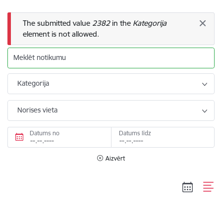
Kļūdas ziņojums
The submitted value
2382
in the
Kategorija
element is not allowed.
Meklēt notikumu
Kategorija
Norises vieta
Datums no
Datums līdz
Aizvērt