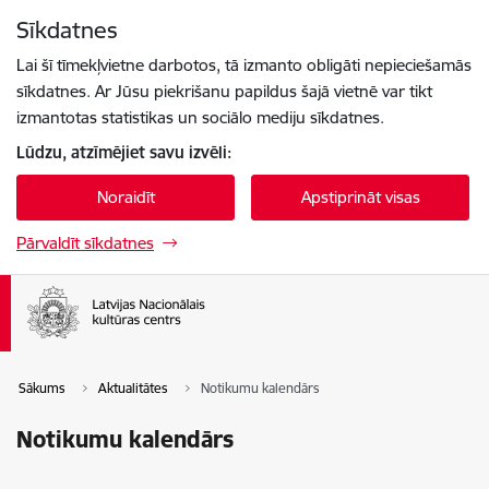
Pāriet uz lapas saturu
Sīkdatnes
Spied
lai meklētu
Enter
Lai šī tīmekļvietne darbotos, tā izmanto obligāti nepieciešamās
sīkdatnes. Ar Jūsu piekrišanu papildus šajā vietnē var tikt
izmantotas statistikas un sociālo mediju sīkdatnes.
Lūdzu, atzīmējiet savu izvēli:
Noraidīt
Apstiprināt visas
Pārvaldīt sīkdatnes
Sākums
Aktualitātes
Notikumu kalendārs
Notikumu kalendārs