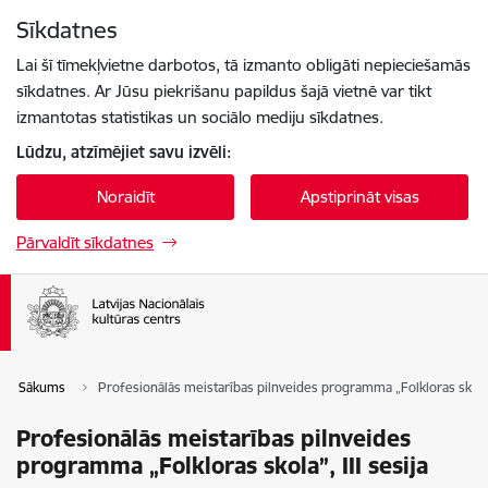
Pāriet uz lapas saturu
Sīkdatnes
Spied
lai meklētu
Enter
Lai šī tīmekļvietne darbotos, tā izmanto obligāti nepieciešamās
sīkdatnes. Ar Jūsu piekrišanu papildus šajā vietnē var tikt
izmantotas statistikas un sociālo mediju sīkdatnes.
Lūdzu, atzīmējiet savu izvēli:
Noraidīt
Apstiprināt visas
Pārvaldīt sīkdatnes
Sākums
Profesionālās meistarības pilnveides programma „Folkloras skola”,
Profesionālās meistarības pilnveides
programma „Folkloras skola”, III sesija