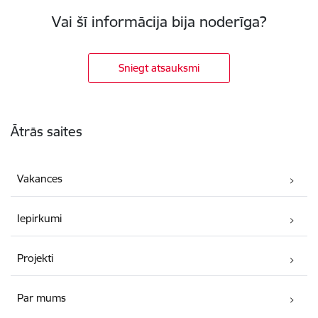
Vai šī informācija bija noderīga?
Sniegt atsauksmi
Kājene
Ātrās saites
Vakances
Iepirkumi
Projekti
Par mums