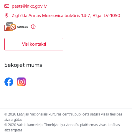
E-pasts:
pasts@lnkc.gov.lv
Zigfrīda Annas Meierovica bulvāris 14-7, Rīga, LV-1050
Visi kontakti
Sekojiet mums
© 2026 Latvijas Nacionālais kultūras centrs, publicētā satura visas tiesības
aizsargātas.
© 2020 Valsts kanceleja, Tīmekļvietņu vienotās platformas visas tiesības
aizsargātas.