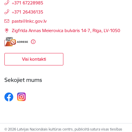
+371 67228985
+371 26436135
E-pasts:
pasts@lnkc.gov.lv
Zigfrīda Annas Meierovica bulvāris 14-7, Rīga, LV-1050
Visi kontakti
Sekojiet mums
© 2026 Latvijas Nacionālais kultūras centrs, publicētā satura visas tiesības