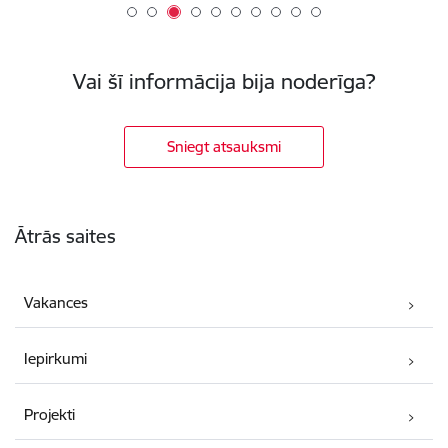
Vai šī informācija bija noderīga?
Sniegt atsauksmi
Kājene
Ātrās saites
Vakances
Iepirkumi
Projekti