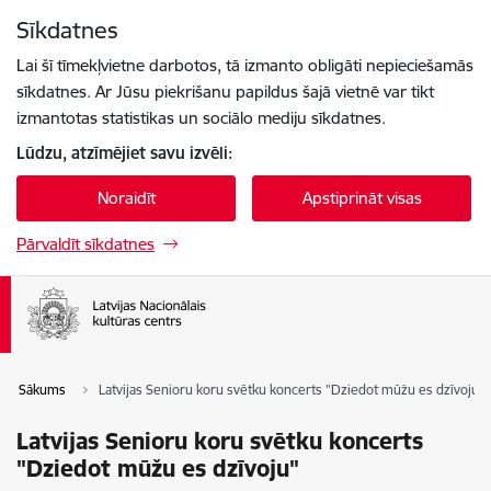
Pāriet uz lapas saturu
Sīkdatnes
Spied
lai meklētu
Enter
Lai šī tīmekļvietne darbotos, tā izmanto obligāti nepieciešamās
sīkdatnes. Ar Jūsu piekrišanu papildus šajā vietnē var tikt
izmantotas statistikas un sociālo mediju sīkdatnes.
Lūdzu, atzīmējiet savu izvēli:
Noraidīt
Apstiprināt visas
Pārvaldīt sīkdatnes
Sākums
Latvijas Senioru koru svētku koncerts "Dziedot mūžu es dzīvoju"
Latvijas Senioru koru svētku koncerts
"Dziedot mūžu es dzīvoju"