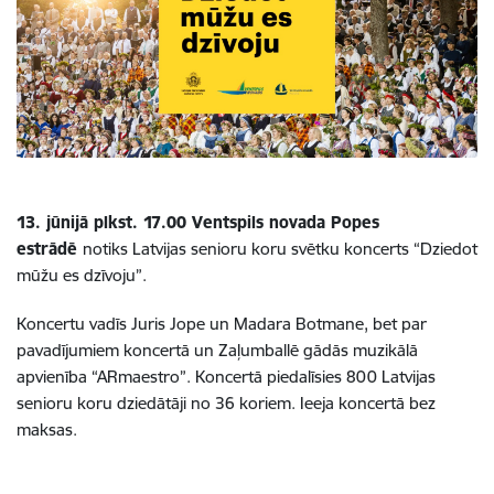
13. jūnijā plkst. 17.00 Ventspils novada Popes
estrādē
notiks Latvijas senioru koru svētku koncerts “Dziedot
mūžu es dzīvoju”.
Koncertu vadīs Juris Jope un Madara Botmane, bet par
pavadījumiem koncertā un Zaļumballē gādās muzikālā
apvienība “ARmaestro”. Koncertā piedalīsies 800 Latvijas
senioru koru dziedātāji no 36 koriem. Ieeja koncertā bez
maksas.