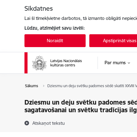
Pāriet uz lapas saturu
Sīkdatnes
Lai šī tīmekļvietne darbotos, tā izmanto obligāti nepiec
Lūdzu, atzīmējiet savu izvēli:
Noraidīt
Apstiprināt visas
Par mums
Sākums
Dziesmu un deju svētku padomes sēdē skatīti XXVIII Vis
Dziesmu un deju svētku padomes sēdē 
sagatavošanai un svētku tradīcijas ilg
Atskaņot tekstu