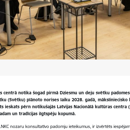
ūras centrā notika šogad pirmā Dziesmu un deju svētku padomes 
ētku (Svētku) plānoto norises laiku 2028. gadā,
māksliniecisko 
ts ieskats pērn notikušajās Latvijas Nacionālā kultūras centra
dam un tradīcijas ilgtspēju kopumā.
 nozaru konsultatīvo padomju ieteikumus, ir izvērtēts iespējami 