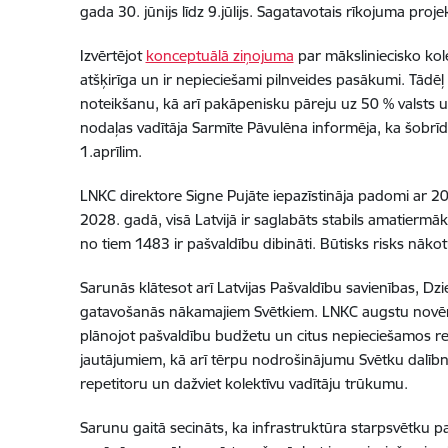
gada 30. jūnijs līdz 9.jūlijs. Sagatavotais rīkojuma proje
Izvērtējot
konceptuālā ziņojuma
par māksliniecisko kol
atšķirīga un ir nepieciešami pilnveides pasākumi. Tādēļ 
noteikšanu, kā arī pakāpenisku pāreju uz 50 % valsts 
nodaļas vadītāja Sarmīte Pāvulēna informēja
, ka šobrī
1.aprīlim.
LNKC direktore Signe Pujāte iepazīstināja padomi ar 
2028. gadā, visā Latvijā ir saglabāts stabils amatierm
no tiem 1483 ir pašvaldību dibināti. Būtisks risks nākot
Sarunās klātesot arī Latvijas Pašvaldību savienības, Dz
gatavošanās nākamajiem Svētkiem. LNKC augstu novērtē 
plānojot pašvaldību budžetu un citus nepieciešamos res
jautājumiem, kā arī tērpu nodrošinājumu Svētku dalībni
repetitoru un dažviet kolektīvu vadītāju trūkumu.
Sarunu gaitā secināts, ka infrastruktūra starpsvētku p