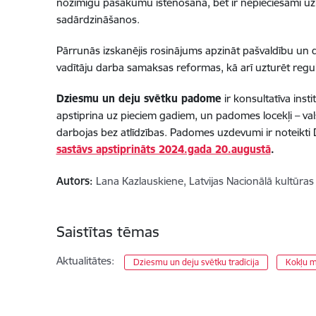
nozīmīgu pasākumu īstenošanā, bet ir nepieciešami uz
sadārdzināšanos.
Pārrunās izskanējis rosinājums apzināt pašvaldību un 
vadītāju darba samaksas reformas, kā arī uzturēt regul
Dziesmu un deju svētku padome
ir konsultatīva inst
apstiprina uz pieciem gadiem, un padomes locekļi – vals
darbojas bez atlīdzības. Padomes uzdevumi ir noteikti
sastāvs apstiprināts 2024.gada 20.augustā
.
Autors:
Lana Kazlauskiene, Latvijas Nacionālā kultūras 
Saistītas tēmas
Aktualitātes:
Dziesmu un deju svētku tradīcija
Kokļu m