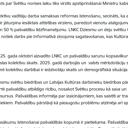
kts par Svētku norises laiku tiks virzīts apstiprināšanai Ministru kab
ektīvu vadītāju darba samaksas reformas īstenošanu, secināts, ka 
ir jāturpina iesāktais attīstības virziens, paredzot vienotu atalgoju
un 50 % pašvaldību līdzfinansējumu.
LNKC Dziesmu un deju svētku tr
d notiek darbs pie Informatīvā ziņojuma sagatavošanas, kas Kultūras 
2025. gada oktobrī aizvadīto LNKC un pašvaldību sarunu kopsavilk
ākslas kolektīvu skaits. 2025. gadā darbojās un valsts mērķdotāciju
nē kolektīvu darbībai ir iedzīvotāju skaits un demogrāfiskā situācija
iesmu svētku biedrības un Latvijas Kultūras darbinieku biedrības pā
pašvaldību atbildīgo rīcību, nosakot Svētku procesu kā sava un kop
ursus. Pašvaldības informēja par izaicinājumiem, kas saistīti ar t
ekiem. Pašvaldību pārstāvji kā pieaugošu problēmu atzīmēja arī spe
asākumu īstenošanai pašvaldībās kopumā ir pietiekama. Pašvaldības 