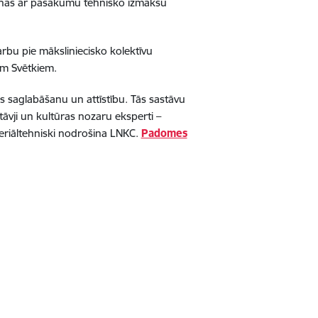
ķinās ar pasākumu tehnisko izmaksu
rbu pie māksliniecisko kolektīvu
em Svētkiem.
s saglabāšanu un attīstību. Tās sastāvu
tāvji un kultūras nozaru eksperti –
eriāltehniski nodrošina
LNKC.
Padomes