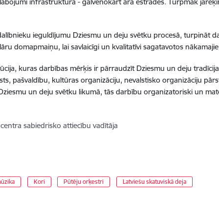
labojumi infrastruktūrā - galvenokārt āra estrādēs. Turpmāk jārē
dalībnieku ieguldījumu Dziesmu un deju svētku procesā, turpināt da
āru domapmaiņu, lai savlaicīgi un kvalitatīvi sagatavotos nākamaji
itūcija, kuras darbības mērķis ir pārraudzīt
Dziesmu un deju tradīcija
ts, pašvaldību, kultūras organizāciju, nevalstisko organizāciju pārs
 Dziesmu un deju svētku likumā, tās darbību organizatoriski un mat
centra sabiedrisko attiecību vadītāja
ūzika
Kori
Pūtēju orķestri
Latviešu skatuviskā deja