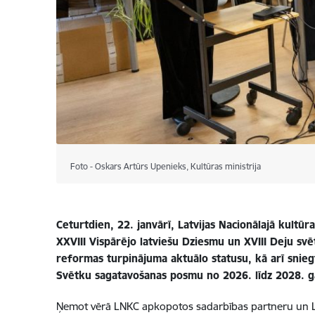
Foto - Oskars Artūrs Upenieks, Kultūras ministrija
Ceturtdien, 22. janvārī, Latvijas Nacionālajā kult
XXVIII Vispārējo latviešu Dziesmu un XVIII Deju sv
reformas turpinājuma aktuālo statusu, kā arī snieg
Svētku sagatavošanas posmu no 2026. līdz 2028. ga
Ņemot vērā LNKC apkopotos sadarbības partneru un LNKC