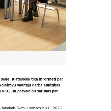
sēde. Klātesošie tika informēti par
kolektīvu vadītāju darba atlīdzības
 (LNKC) un pašvaldību sarunās par
labākais Svētku norises laiks – 2028.