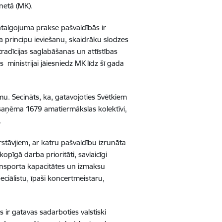
inetā (MK).
atalgojuma prakse pašvaldībās ir
ma principu ieviešanu, skaidrāku slodzes
adīcijas saglabāšanas un attīstības
ministrijai jāiesniedz MK līdz šī gada
umu
. Secināts, ka, gatavojoties Svētkiem
 saņēma 1679 amatiermākslas kolektīvi,
.
rstāvjiem, ar katru pašvaldību izrunāta
īgā darba prioritāti, savlaicīgi
ransporta kapacitātes un izmaksu
ciālistu, īpaši koncertmeistaru,
ir gatavas sadarboties valstiski