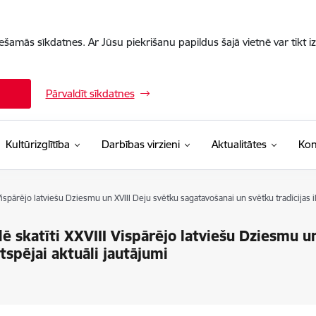
iešamās sīkdatnes. Ar Jūsu piekrišanu papildus šajā vietnē var tikt i
Pārvaldīt sīkdatnes
Kultūrizglītība
Darbības virzieni
Aktualitātes
Kon
pārējo latviešu Dziesmu un XVIII Deju svētku sagatavošanai un svētku tradīcijas ilg
skatīti XXVIII Vispārējo latviešu Dziesmu un
tspējai aktuāli jautājumi