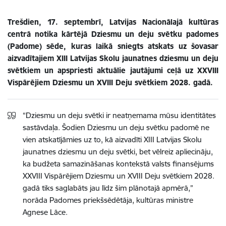
Trešdien, 17. septembrī, Latvijas Nacionālajā kultūras
centrā notika kārtējā Dziesmu un deju svētku padomes
(Padome) sēde, kuras laikā sniegts atskats uz šovasar
aizvadītajiem XIII Latvijas Skolu jaunatnes dziesmu un deju
svētkiem un apspriesti aktuālie jautājumi ceļā uz XXVIII
Vispārējiem Dziesmu un XVIII Deju svētkiem 2028. gadā.
“Dziesmu un deju svētki ir neatņemama mūsu identitātes
sastāvdaļa. Šodien Dziesmu un deju svētku padomē ne
vien atskatījāmies uz to, kā aizvadīti XIII Latvijas Skolu
jaunatnes dziesmu un deju svētki, bet vēlreiz apliecināju,
ka budžeta samazināšanas kontekstā valsts finansējums
XXVIII Vispārējiem Dziesmu un XVIII Deju svētkiem 2028.
gadā tiks saglabāts jau līdz šim plānotajā apmērā,”
norāda Padomes priekšsēdētāja, kultūras ministre
Agnese Lāce.