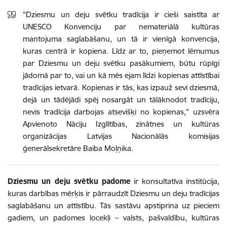
"Dziesmu un deju svētku tradīcija ir cieši saistīta ar
UNESCO Konvenciju par nemateriālā kultūras
mantojuma saglabāšanu, un tā ir vienīgā konvencija,
kuras centrā ir kopiena. Līdz ar to, pieņemot lēmumus
par Dziesmu un deju svētku pasākumiem, būtu rūpīgi
jādomā par to, vai un kā mēs ejam līdzi kopienas attīstībai
tradīcijas ietvarā. Kopienas ir tās, kas izpauž sevi dziesmā,
dejā un tādējādi spēj nosargāt un tālāknodot tradīciju,
nevis tradīcija darbojas atsevišķi no kopienas," uzsvēra
Apvienoto Nāciju Izglītības, zinātnes un kultūras
organizācijas Latvijas Nacionālās komisijas
ģenerālsekretāre Baiba Moļņika.
Dziesmu un deju svētku padome
ir konsultatīva institūcija,
kuras darbības mērķis ir pārraudzīt Dziesmu un deju tradīcijas
saglabāšanu un attīstību. Tās sastāvu apstiprina uz pieciem
gadiem, un padomes locekļi – valsts, pašvaldību, kultūras