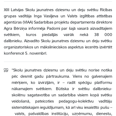
XIII Latvijas Skolu jaunatnes dziesmu un deju svētku Rīcības
grupas vadītāja Inga Vasiļjeva un Valsts izglītības attīstības
aģentūras (VIAA) Sadarbības projektu departamenta direktore
Agra Bērziņa informēja Padomi par šajā vasarā aizvadītajiem
svētkiem, kuros piedalījās vairāk nekā 38 000
dalībnieku. Aizvadīto Skolu jaunatnes dziesmu un deju svētku
organizatoriskos un mākslinieciskos aspektus iecerēts izvērtēt
konferencē 5. novembrī.
“Skolu jaunatnes dziesmu un deju svētku norise notika
pēc desmit gadu pārtraukuma. Viens no galvenajiem
mērķiem, ko izvirzījām, ir – radīt spēcīgu platformu
nākamajiem svētkiem. Būtiska ir svētku dalībnieku-
skolēnu sagatavotība un sadarbība visiem kopā svētku
veidošanā, pateicoties pedagogu-kolektīvu vadītāju
sistemātiskajam ieguldījumam, kā arī visu iesaistīto pušu –
valsts, pašvaldības institūciju, uzņēmumu, dienestu,