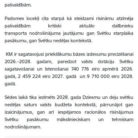
pašvaldībām.
Padomes locekļi cita starpā kā steidzami risināmu atzīmēja
pašvaldībām kritiski aktuālo dalībnieku
transporta nodrošinājuma jautājumu gan Svētku starplaika
pasākumu, gan Svētku nedēļas kontekstā.
KM ir sagatavojusi priekšlikumu bāzes izdevumu precizēšanai
2026.–2028. gadam, paredzot valsts dotāciju Svētku
sagatavošanai un īstenošanai 740 776 eiro apmērā 2026.
gadā, 2 459 224 eiro 2027. gadā un 9 710 000 eiro 2028.
gadā.
Sēdes laikā tika iezīmēts 2028. gada Dziesmu un deju svētku
nedēļas saturs valsts budžeta kontekstā, pārrunājot gan
izaicinājumus, gan arī iespējamos racionālos risinājumus
Svētku pasākumu mākslinieciskam un tehniskam
nodrošinājumam.