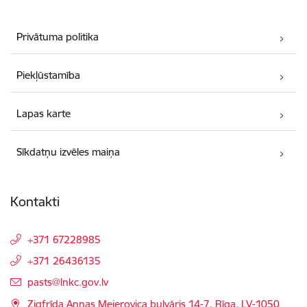
Privātuma politika
Piekļūstamība
Lapas karte
Sīkdatņu izvēles maiņa
Kontakti
+371 67228985
+371 26436135
E-pasts:
pasts@lnkc.gov.lv
Zigfrīda Annas Meierovica bulvāris 14-7, Rīga, LV-1050