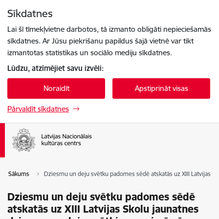
Pāriet uz lapas saturu
Sīkdatnes
Spied
lai meklētu
Enter
Lai šī tīmekļvietne darbotos, tā izmanto obligāti nepieciešamās
sīkdatnes. Ar Jūsu piekrišanu papildus šajā vietnē var tikt
izmantotas statistikas un sociālo mediju sīkdatnes.
Lūdzu, atzīmējiet savu izvēli:
Noraidīt
Apstiprināt visas
Pārvaldīt sīkdatnes
Sākums
Dziesmu un deju svētku padomes sēdē atskatās uz XIII Latvijas 
Dziesmu un deju svētku padomes sēdē
atskatās uz XIII Latvijas Skolu jaunatnes