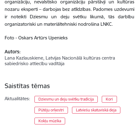
organizāciju, nevalstisko organizāciju pārstāvji un kultūras
nozaru eksperti – darbojas bez atlīdzības. Padomes uzdevumi
ir noteikti Dziesmu un deju svētku likumā, tās darbību
organizatoriski un materiāltehniski nodrošina LNKC.
Foto - Oskars Artūrs Upenieks
Autors:
Lana Kazlauskiene, Latvijas Nacionālā kultūras centra
sabiedrisko attiecību vadītāja
Saistītas tēmas
Aktualitātes:
Dziesmu un deju svētku tradīcija
Kori
Pūtēju orķestri
Latviešu skatuviskā deja
Kokļu mūzika