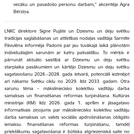
vecāku un pavadošo personu darbam,” akcentēja Agra
Bērziņa.
LNKC direktore Signe Pujāte un Dziesmu un deju svētku
tradīcijas saglabāšanas un attīstības nodaļas vadītāja Sarmīte
Pāvulēna informēja Padomi par jau tuvākajā laikā plānotām
individuālajām sarunām ar katru pašvaldību. To mērķis ir
pārrunāt aktuālo saistībā ar Dziesmu un deju svētku
starplaika pasākumiem un kārtējo Dziesmu un deju svētku
sagatavošanu 2026.–2028. gada ietvarā, potenciāli iezīmējot
arī nākamo Svētku ciklu no 2029. līdz 2033. gadam. Otra
sarunu tēma – māksliniecisko kolektīvu vadītāju darba
samaksas un finansēšanas reformas turpināšana. Kultūras
ministrijai (KM) līdz 2026. gada 1. aprīlim ir jāsagatavo
informatīvais ziņojums par māksliniecisko kolektīvu vadītāju
darba samaksas un valsts sociālās apdrošināšanas obligāto
iemaksu finansēšanas reformas turpināšanu, tamdēļ
priekšlikumu sagatavošanai ir būtiska atgriezeniskā saite no