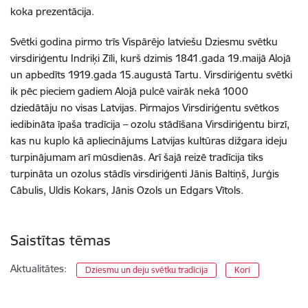
koka prezentācija.
Svētki godina pirmo trīs Vispārējo latviešu Dziesmu svētku
virsdiriģentu Indriķi Zīli, kurš dzimis 1841.gada 19.maijā Alojā
un apbedīts 1919.gada 15.augustā Tartu. Virsdiriģentu svētki
ik pēc pieciem gadiem Alojā pulcē vairāk nekā 1000
dziedātāju no visas Latvijas. Pirmajos Virsdiriģentu svētkos
iedibināta īpaša tradīcija – ozolu stādīšana Virsdiriģentu birzī,
kas nu kuplo kā apliecinājums Latvijas kultūras dižgara ideju
turpinājumam arī mūsdienās. Arī šajā reizē tradīcija tiks
turpināta un ozolus stādīs virsdiriģenti Jānis Baltiņš, Jurģis
Cābulis, Uldis Kokars, Jānis Ozols un Edgars Vītols.
Saistītas tēmas
Aktualitātes:
Dziesmu un deju svētku tradīcija
Kori