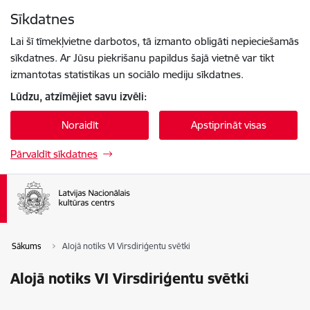
Pāriet uz lapas saturu
Sīkdatnes
Spied
lai meklētu
Enter
Lai šī tīmekļvietne darbotos, tā izmanto obligāti nepieciešamās
sīkdatnes. Ar Jūsu piekrišanu papildus šajā vietnē var tikt
izmantotas statistikas un sociālo mediju sīkdatnes.
Lūdzu, atzīmējiet savu izvēli:
Noraidīt
Apstiprināt visas
Pārvaldīt sīkdatnes
Sākums
Alojā notiks VI Virsdiriģentu svētki
Alojā notiks VI Virsdiriģentu svētki