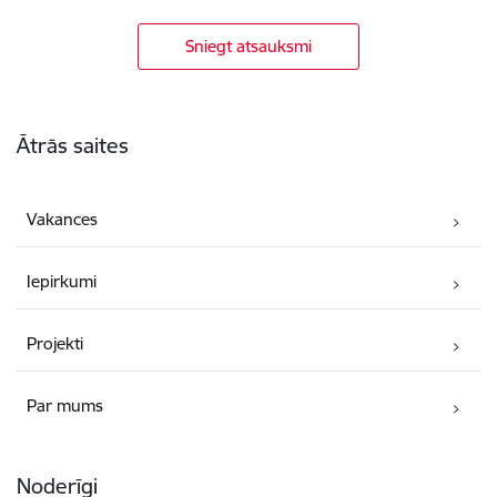
Sniegt atsauksmi
Kājene
Ātrās saites
Vakances
Iepirkumi
Projekti
Par mums
Noderīgi