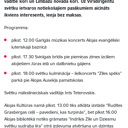
vadītie kori un Limbažu novada kori. Uz Virsdiriģentu
svētku ietvaros notiekošajiem pasākumiem aicināts
ikviens interesents, ieeja bez maksas.
Programma:
plkst. 12.00 Garīgās mūzikas koncerts Alojas evanģēliski
luteriskajā baznīcā
plkst. 17.30 Svinīgais brīdis pie piemiņas zīmes izciliem
alojiešiem Jūras ielā un dalībnieku gājiens
plkst. 18.00 svētku kulminācija – lielkoncerts “Zīles spēks”
parkā pie Alojas Ausekļa pamatskolas
Svētku mākslinieciskais vadītājs Ints Teterovskis.
Alojas Kultūras namā plkst. 13.00 tiks atklāta izstāde “Rudītes
Grasbergas ceļš – pavedieni, kas turpinās”, bet plkst.16.00
Alojas bibliotēkā notiks grāmatas “Indriķis Zīle un Dziesmu
svētku sudraba lira” otrā izdevuma atvēršana un dzimtas