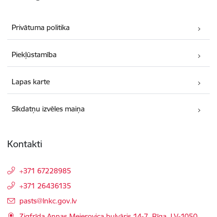
Privātuma politika
Piekļūstamība
Lapas karte
Sīkdatņu izvēles maiņa
Kontakti
+371 67228985
+371 26436135
E-pasts:
pasts@lnkc.gov.lv
Zigfrīda Annas Meierovica bulvāris 14-7, Rīga, LV-1050