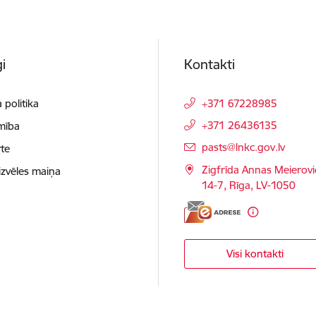
i
Kontakti
 politika
+371 67228985
+371 26436135
mība
E-pasts:
pasts@lnkc.gov.lv
te
Zigfrīda Annas Meierovi
izvēles maiņa
14-7, Rīga, LV-1050
Visi kontakti