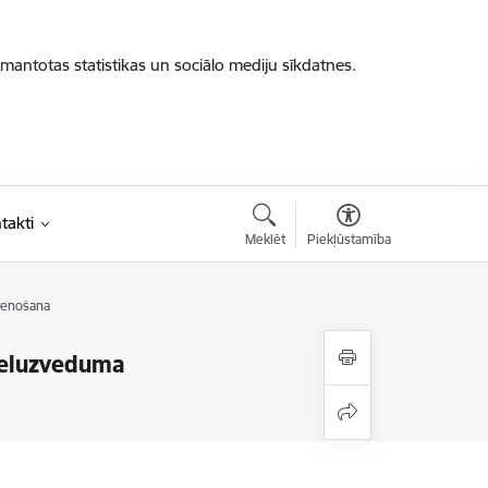
zmantotas statistikas un sociālo mediju sīkdatnes.
takti
Meklēt
Piekļūstamība
stenošana
lieluzveduma