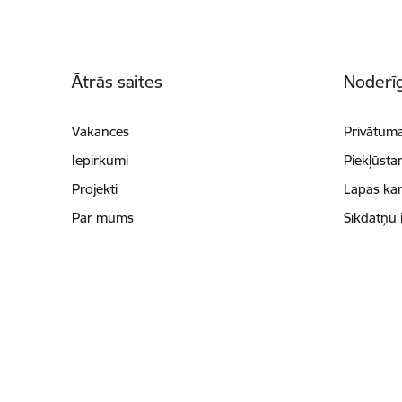
Kājene
Ātrās saites
Noderīg
Vakances
Privātuma
Iepirkumi
Piekļūsta
Projekti
Lapas kar
Par mums
Sīkdatņu 