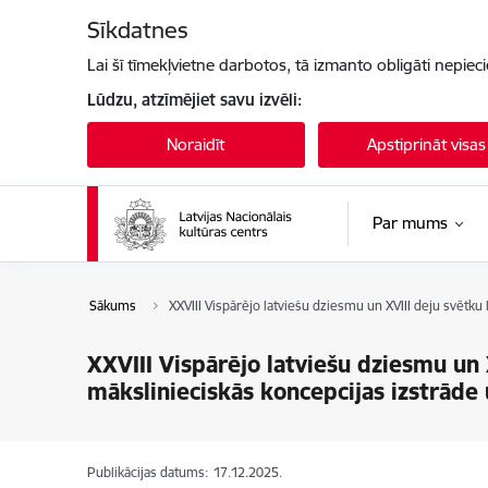
Pāriet uz lapas saturu
Sīkdatnes
Lai šī tīmekļvietne darbotos, tā izmanto obligāti nepiec
Lūdzu, atzīmējiet savu izvēli:
Noraidīt
Apstiprināt visas
Par mums
Sākums
XXVIII Vispārējo latviešu dziesmu un XVIII deju svētku
XXVIII Vispārējo latviešu dziesmu un 
mākslinieciskās koncepcijas izstrāde
Publikācijas datums:
17.12.2025.