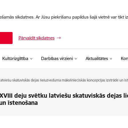
iešamās sīkdatnes. Ar Jūsu piekrišanu papildus šajā vietnē var tikt i
Pārvaldīt sīkdatnes
Kultūrizglītība
Darbības virzieni
Aktualitātes
Kon
 latviešu skatuviskās dejas lieluzveduma mākslinieciskās koncepcijas izstrāde un ī
XVIII deju svētku latviešu skatuviskās dejas 
 un īstenošana